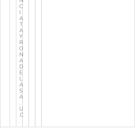
N
C
I
A
T
A
Y
R
O
N
A
D
E
L
A
S
A
.
U
.C
.