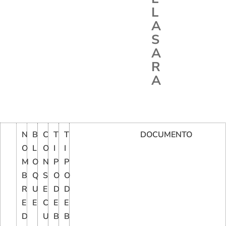
L
A
S
A
R
A
N
B
C
T
T
DOCUMENTO
O
L
O
I
I
M
O
N
P
P
B
Q
S
O
O
R
U
E
D
D
E
E
C
E
E
D
U
B
B