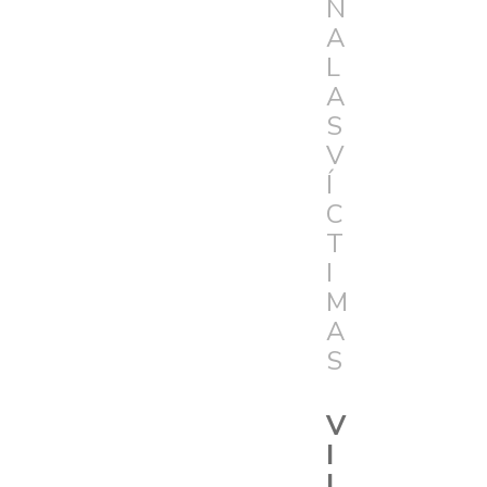
N
A
L
A
S
V
Í
C
T
I
M
A
S
V
I
L