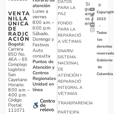
Horario de
DATOS
Sí
atención
©
PARA LA
gu
Lunes a
Copyrigth
VENTA
en
PAZ
viernes
NILLA
os
2023
8:00 a.m. –
ÚNICA
FONDO
en:
-
6:00 p.m.
DE
PARA LA
Todos
RADIC
Sábado,
REPARACIÓN
ACIÓN
Domingo y
los
A VÍCTIMAS
Bogotá:
Festivos
derechos
Carrera
Auto
SNARIV-
reservado
85D No.
consulta
SISTEMA
46A – 65
Gobierno
Puntos de
NACIONAL
Complejo
Atención y
de
logístico
DE
Centros
Colombia
San
ATENCIÓN Y
Regionales
Cayetano
REPARACIÓN
Unidad en
Horario:
INTEGRAL A
línea
8:00 a.m. –
VÍCTIMAS
4:00 p.m.
Código
Centro
TRANSPARENCIA
Postal:
de
relevo
111071
PARTICIPA