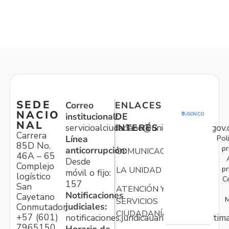
SEDE
Correo
ENLACES
NACIO
institucional:
DE
NAL
servicioalciudadano@unidadvictimas.gov.
INTERÉS
Carrera
Pol
Línea
85D No.
pr
anticorrupción:
COMUNICACIONES
46A – 65
Desde
Complejo
pr
LA UNIDAD
móvil o fijo:
logístico
C
157
San
ATENCIÓN Y
Notificaciones
Cayetano
M
SERVICIOS
judiciales:
Conmutador:
CIUDADANÍA
+57 (601)
notificaciones.juridicauariv@unidadvictim
7965150