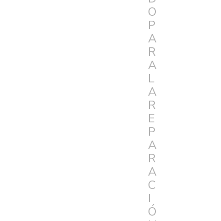
O
P
A
R
A
L
A
R
E
P
A
R
A
C
I
Ó