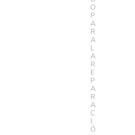
O
P
A
R
A
L
A
R
E
P
A
R
A
C
I
Ó