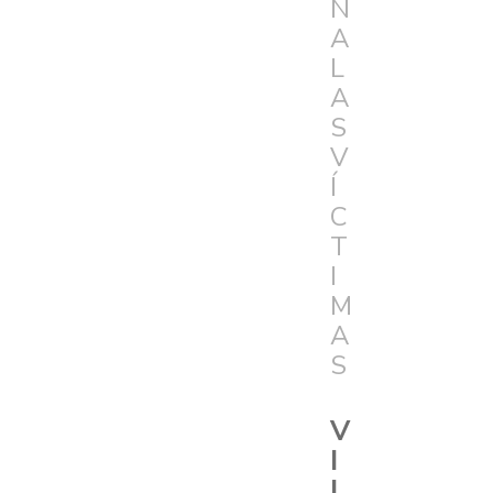
N
A
L
A
S
V
Í
C
T
I
M
A
S
V
I
L