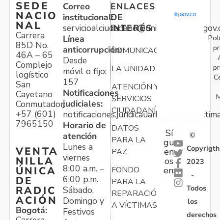
SEDE
Correo
ENLACES
NACIO
institucional:
DE
NAL
servicioalciudadano@unidadvictimas.gov.
INTERÉS
Carrera
Pol
Línea
85D No.
pr
anticorrupción:
COMUNICACIONES
46A – 65
Desde
Complejo
pr
LA UNIDAD
móvil o fijo:
logístico
C
157
San
ATENCIÓN Y
Notificaciones
Cayetano
M
SERVICIOS
judiciales:
Conmutador:
CIUDADANÍA
+57 (601)
notificaciones.juridicauariv@unidadvictim
7965150
Horario de
DATOS
Sí
atención
©
PARA LA
gu
Lunes a
Copyrigth
VENTA
en
PAZ
viernes
NILLA
os
2023
8:00 a.m. –
ÚNICA
FONDO
en:
-
6:00 p.m.
DE
PARA LA
Todos
RADIC
Sábado,
REPARACIÓN
ACIÓN
Domingo y
los
A VÍCTIMAS
Bogotá:
Festivos
derechos
Carrera