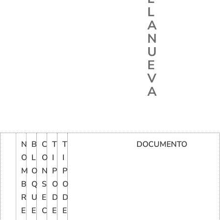
L
A
N
U
E
V
A
N
B
C
T
T
DOCUMENTO
O
L
O
I
I
M
O
N
P
P
B
Q
S
O
O
R
U
E
D
D
E
E
C
E
E