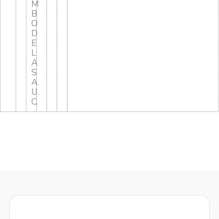
M
B
O
D
E
L
A
S
A.
U.
C.