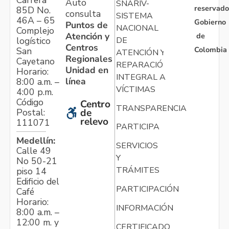
Auto
SNARIV-
reservado
85D No.
consulta
SISTEMA
46A – 65
Gobierno
Puntos de
NACIONAL
Complejo
Atención y
de
logístico
DE
Centros
Colombia
San
ATENCIÓN Y
Regionales
Cayetano
REPARACIÓN
Unidad en
Horario:
INTEGRAL A
línea
8:00 a.m. –
VÍCTIMAS
4:00 p.m.
Código
Centro
TRANSPARENCIA
Postal:
de
relevo
111071
PARTICIPA
Medellín:
SERVICIOS
Calle 49
Y
No 50-21
TRÁMITES
piso 14
Edificio del
PARTICIPACIÓN
Café
Horario:
INFORMACIÓN
8:00 a.m. –
12:00 m. y
CERTIFICADO