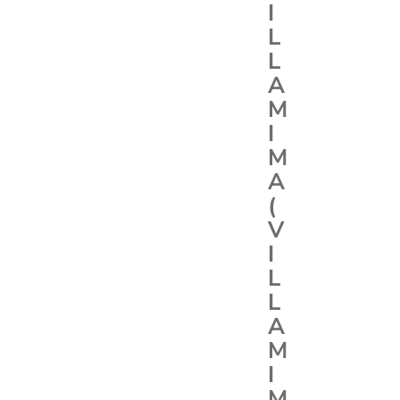
I
L
L
A
M
I
M
A
(
V
I
L
L
A
M
I
M