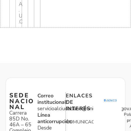
A
.
U
.C
SEDE
Correo
ENLACES
NACIO
institucional:
DE
NAL
servicioalciudadano@unidadvictimas.gov.
INTERÉS
Carrera
Pol
Línea
85D No.
pr
anticorrupción:
COMUNICACIONES
46A – 65
Desde
Complejo