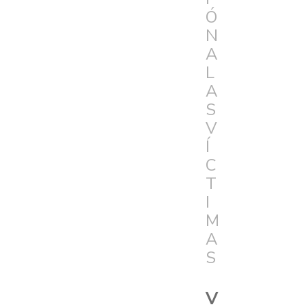
Ó
N
A
L
A
S
V
Í
C
T
I
M
A
S
V