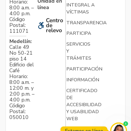
Unidad en
Horario:
INTEGRAL A
línea
8:00 a.m. –
VÍCTIMAS
4:00 p.m.
Código
Centro
TRANSPARENCIA
Postal:
de
relevo
111071
PARTICIPA
Medellín:
SERVICIOS
Calle 49
Y
No 50-21
TRÁMITES
piso 14
Edificio del
PARTICIPACIÓN
Café
Horario:
INFORMACIÓN
8:00 a.m. –
12:00 m. y
CERTIFICADO
2:00 p.m. –
DE
4:00 p.m.
ACCESIBILIDAD
Código
Postal:
Y USABILIDAD
050010
WEB
4
Estamos en línea