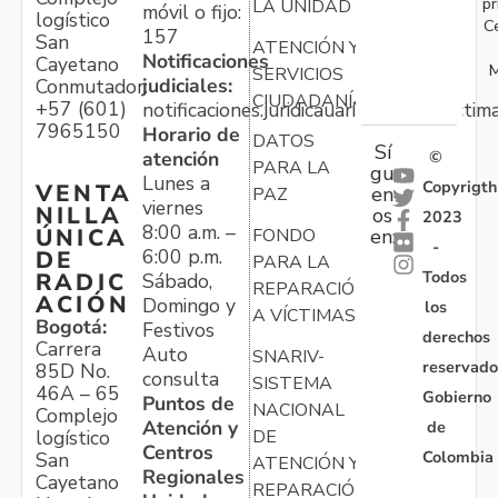
pr
LA UNIDAD
móvil o fijo:
logístico
C
157
San
ATENCIÓN Y
Notificaciones
Cayetano
M
SERVICIOS
judiciales:
Conmutador:
CIUDADANÍA
+57 (601)
notificaciones.juridicauariv@unidadvictim
7965150
Horario de
DATOS
Sí
atención
©
PARA LA
gu
Lunes a
Copyrigth
VENTA
en
PAZ
viernes
NILLA
os
2023
8:00 a.m. –
ÚNICA
FONDO
en:
-
6:00 p.m.
DE
PARA LA
Todos
RADIC
Sábado,
REPARACIÓN
ACIÓN
Domingo y
los
A VÍCTIMAS
Bogotá:
Festivos
derechos
Carrera
Auto
SNARIV-
reservado
85D No.
consulta
SISTEMA
46A – 65
Gobierno
Puntos de
NACIONAL
Complejo
Atención y
de
logístico
DE
Centros
Colombia
San
ATENCIÓN Y
Regionales
Cayetano
REPARACIÓN