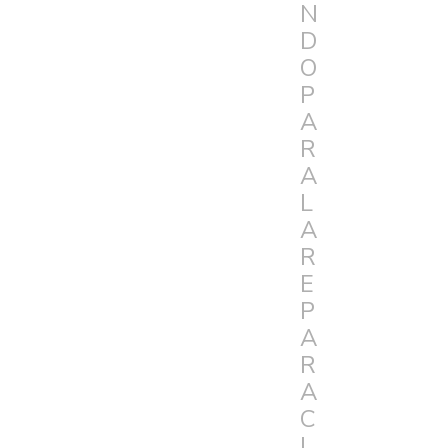
N
D
O
P
A
R
A
L
A
R
E
P
A
R
A
C
I