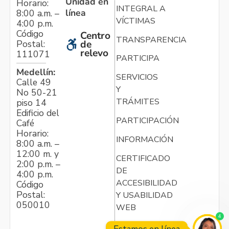
Unidad en
Horario:
INTEGRAL A
línea
8:00 a.m. –
VÍCTIMAS
4:00 p.m.
Código
Centro
TRANSPARENCIA
Postal:
de
relevo
111071
PARTICIPA
Medellín:
SERVICIOS
Calle 49
Y
No 50-21
TRÁMITES
piso 14
Edificio del
PARTICIPACIÓN
Café
Horario:
INFORMACIÓN
8:00 a.m. –
12:00 m. y
CERTIFICADO
2:00 p.m. –
DE
4:00 p.m.
ACCESIBILIDAD
Código
Postal:
Y USABILIDAD
050010
WEB
4
Estamos en línea