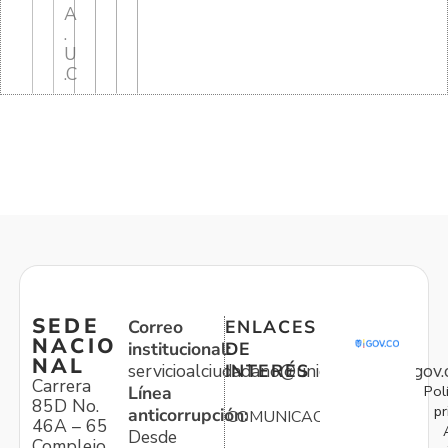
A
.
U
.C
SEDE
Correo
ENLACES
NACIO
institucional:
DE
NAL
servicioalciudadano@unidadvictimas.gov.
INTERÉS
Carrera
Pol
Línea
85D No.
pr
anticorrupción:
COMUNICACIONES
46A – 65
Desde
Complejo