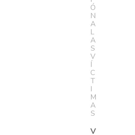
Ó
N
A
L
A
S
V
Í
C
T
I
M
A
S
V