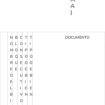
A
)
N
B
C
T
T
DOCUMENTO
O
L
O
I
I
M
O
N
P
P
B
Q
S
O
O
R
U
E
D
D
E
E
C
E
E
D
U
B
B
E
T
I
I
L
I
E
E
B
V
N
N
I
O