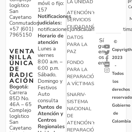
pr
LA UNIDAD
móvil o fijo:
logístico
C
157
San
ATENCIÓN Y
Notificaciones
Cayetano
M
SERVICIOS
judiciales:
Conmutador:
CIUDADANÍA
+57 (601)
notificaciones.juridicauariv@unidadvictim
7965150
Horario de
DATOS
Sí
atención
©
PARA LA
gu
Lunes a
Copyrigth
VENTA
en
PAZ
viernes
NILLA
os
2023
8:00 a.m. –
ÚNICA
FONDO
en:
-
6:00 p.m.
DE
PARA LA
Todos
RADIC
Sábado,
REPARACIÓN
ACIÓN
Domingo y
los
A VÍCTIMAS
Bogotá:
Festivos
derechos
Carrera
Auto
SNARIV-
reservado
85D No.
consulta
SISTEMA
46A – 65
Gobierno
Puntos de
NACIONAL
Complejo
Atención y
de
logístico
DE
Centros
Colombia
San
ATENCIÓN Y
Regionales
Cayetano
REPARACIÓN