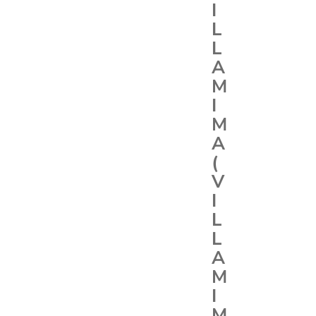
I
L
L
A
M
I
M
A
(
V
I
L
L
A
M
I
M