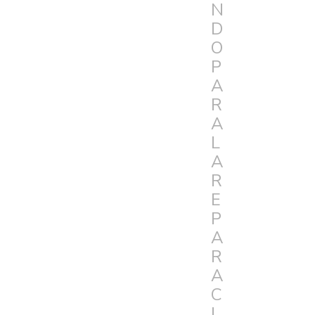
N
D
O
P
A
R
A
L
A
R
E
P
A
R
A
C
I