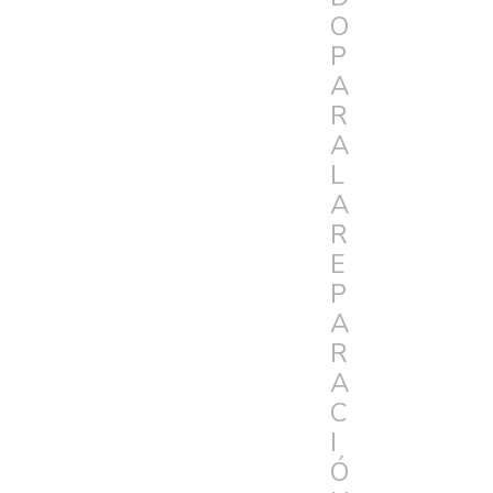
O
P
A
R
A
L
A
R
E
P
A
R
A
C
I
Ó