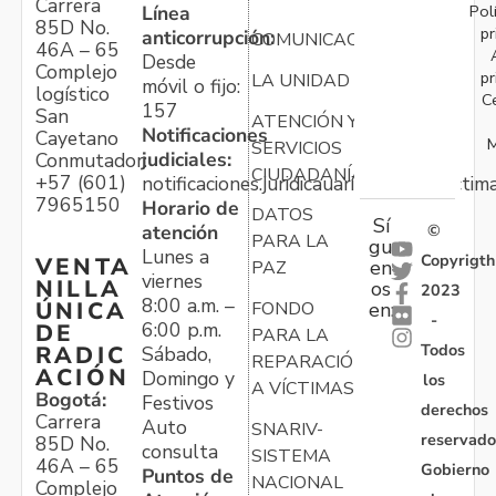
Carrera
Pol
Línea
85D No.
pr
anticorrupción:
COMUNICACIONES
46A – 65
Desde
Complejo
pr
LA UNIDAD
móvil o fijo:
logístico
C
157
San
ATENCIÓN Y
Notificaciones
Cayetano
M
SERVICIOS
judiciales:
Conmutador:
CIUDADANÍA
+57 (601)
notificaciones.juridicauariv@unidadvictim
7965150
Horario de
DATOS
Sí
atención
©
PARA LA
gu
Lunes a
Copyrigth
VENTA
en
PAZ
viernes
NILLA
os
2023
8:00 a.m. –
ÚNICA
FONDO
en:
-
6:00 p.m.
DE
PARA LA
Todos
RADIC
Sábado,
REPARACIÓN
ACIÓN
Domingo y
los
A VÍCTIMAS
Bogotá:
Festivos
derechos
Carrera
Auto
SNARIV-
reservado
85D No.
consulta
SISTEMA
46A – 65
Gobierno
Puntos de
NACIONAL
Complejo