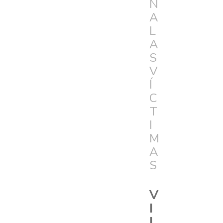
N
A
L
A
S
V
Í
C
T
I
M
A
S
V
I
L