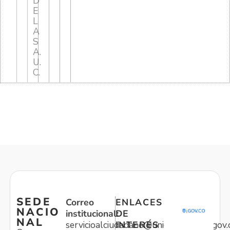
D
E
L
A
S
A.
U.
C.
SEDE
Correo
ENLACES
NACIO
institucional:
DE
NAL
servicioalciudadano@unidadvictimas.gov.
INTERÉS