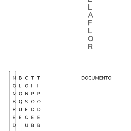
L
A
F
L
O
R
N
B
C
T
T
DOCUMENTO
O
L
O
I
I
M
O
N
P
P
B
Q
S
O
O
R
U
E
D
D
E
E
C
E
E
D
U
B
B