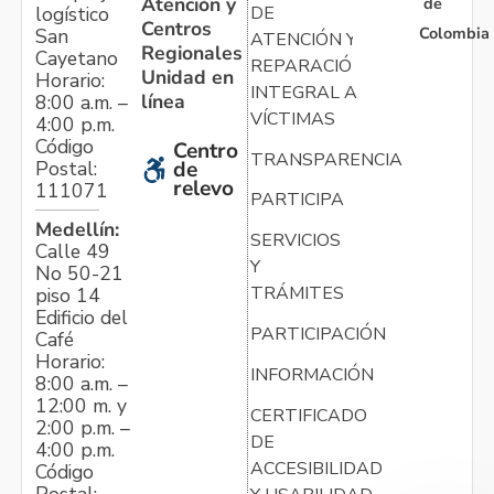
Atención y
de
logístico
DE
Centros
Colombia
San
ATENCIÓN Y
Regionales
Cayetano
REPARACIÓN
Unidad en
Horario:
INTEGRAL A
línea
8:00 a.m. –
VÍCTIMAS
4:00 p.m.
Código
Centro
TRANSPARENCIA
Postal:
de
relevo
111071
PARTICIPA
Medellín:
SERVICIOS
Calle 49
Y
No 50-21
TRÁMITES
piso 14
Edificio del
PARTICIPACIÓN
Café
Horario:
INFORMACIÓN
8:00 a.m. –
12:00 m. y
CERTIFICADO
2:00 p.m. –
DE
4:00 p.m.
ACCESIBILIDAD
Código
Postal: