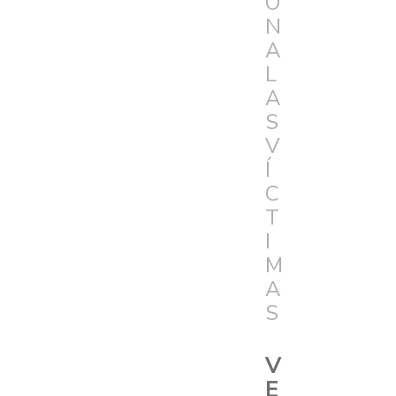
Ó
N
A
L
A
S
V
Í
C
T
I
M
A
S
V
E