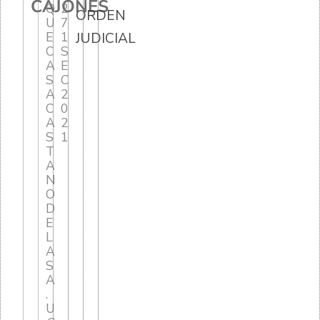
CAJONES
Q
2
ORDEN
U
7
E
1
JUDICIAL
C
S
A
E
S
C
A
2
C
0
A
2
S
1
T
A
N
O
D
E
L
A
S
A
.
U