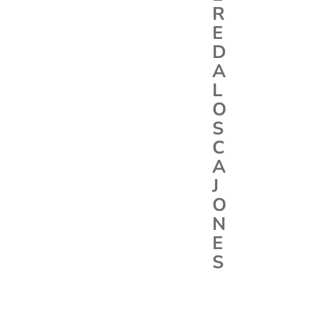
R
E
D
A
L
O
S
C
A
J
O
N
E
S