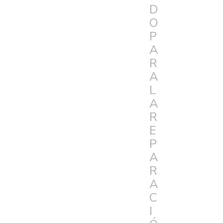
D
O
P
A
R
A
L
A
R
E
P
A
R
A
C
I