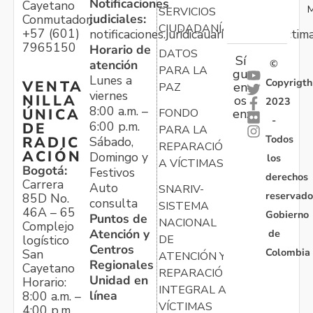
Notificaciones
Cayetano
M
SERVICIOS
judiciales:
Conmutador:
CIUDADANÍA
+57 (601)
notificaciones.juridicauariv@unidadvictim
7965150
Horario de
DATOS
Sí
atención
©
PARA LA
gu
Lunes a
Copyrigth
VENTA
en
PAZ
viernes
NILLA
os
2023
8:00 a.m. –
ÚNICA
FONDO
en:
-
6:00 p.m.
DE
PARA LA
Todos
RADIC
Sábado,
REPARACIÓN
ACIÓN
Domingo y
los
A VÍCTIMAS
Bogotá:
Festivos
derechos
Carrera
Auto
SNARIV-
reservado
85D No.
consulta
SISTEMA
46A – 65
Gobierno
Puntos de
NACIONAL
Complejo
Atención y
de
logístico
DE
Centros
Colombia
San
ATENCIÓN Y
Regionales
Cayetano
REPARACIÓN
Unidad en
Horario:
INTEGRAL A
línea
8:00 a.m. –
VÍCTIMAS
4:00 p.m.