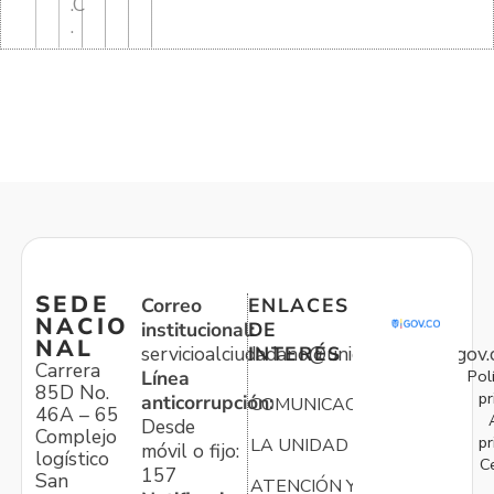
.C
.
SEDE
Correo
ENLACES
NACIO
institucional:
DE
NAL
servicioalciudadano@unidadvictimas.gov.
INTERÉS
Carrera
Pol
Línea
85D No.
pr
anticorrupción:
COMUNICACIONES
46A – 65
Desde
Complejo
pr
LA UNIDAD
móvil o fijo:
logístico
C
157
San
ATENCIÓN Y