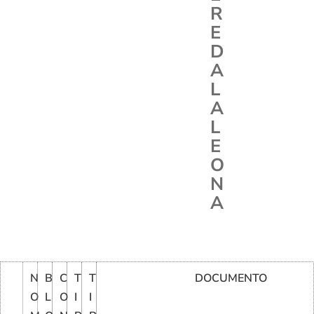
R
E
D
A
L
A
L
E
O
N
A
N
B
C
T
T
DOCUMENTO
O
L
O
I
I