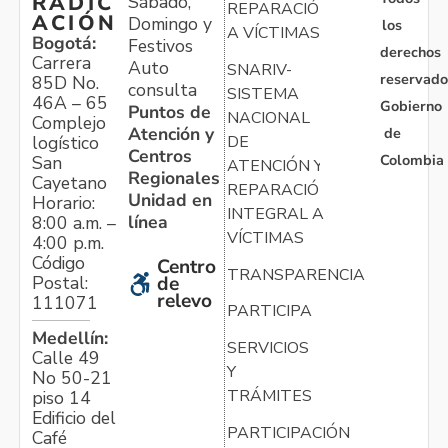
RADIC
Sábado,
REPARACIÓN
ACIÓN
Domingo y
los
A VÍCTIMAS
Bogotá:
Festivos
derechos
Carrera
Auto
SNARIV-
reservado
85D No.
consulta
SISTEMA
46A – 65
Gobierno
Puntos de
NACIONAL
Complejo
Atención y
de
logístico
DE
Centros
Colombia
San
ATENCIÓN Y
Regionales
Cayetano
REPARACIÓN
Unidad en
Horario:
INTEGRAL A
línea
8:00 a.m. –
VÍCTIMAS
4:00 p.m.
Código
Centro
TRANSPARENCIA
Postal:
de
relevo
111071
PARTICIPA
Medellín:
SERVICIOS
Calle 49
Y
No 50-21
TRÁMITES
piso 14
Edificio del
PARTICIPACIÓN
Café