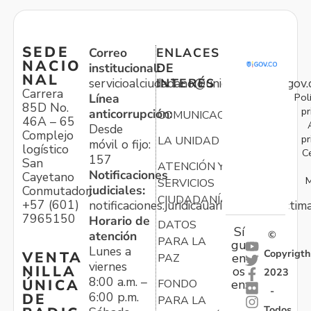
SEDE
Correo
ENLACES
NACIO
institucional:
DE
NAL
servicioalciudadano@unidadvictimas.gov.
INTERÉS
Carrera
Pol
Línea
85D No.
pr
anticorrupción:
COMUNICACIONES
46A – 65
Desde
Complejo
pr
LA UNIDAD
móvil o fijo:
logístico
C
157
San
ATENCIÓN Y
Notificaciones
Cayetano
M
SERVICIOS
judiciales:
Conmutador:
CIUDADANÍA
+57 (601)
notificaciones.juridicauariv@unidadvictim
7965150
Horario de
DATOS
Sí
atención
©
PARA LA
gu
Lunes a
Copyrigth
VENTA
en
PAZ
viernes
NILLA
os
2023
8:00 a.m. –
ÚNICA
FONDO
en:
-
6:00 p.m.
DE
PARA LA
Todos