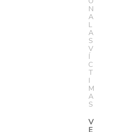
Ó
N
A
L
A
S
V
Í
C
T
I
M
A
S
V
E