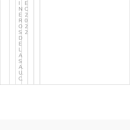
I
E
N
C
E
2
R
0
O
2
S
2
D
E
L
A
S
A.
U.
C.