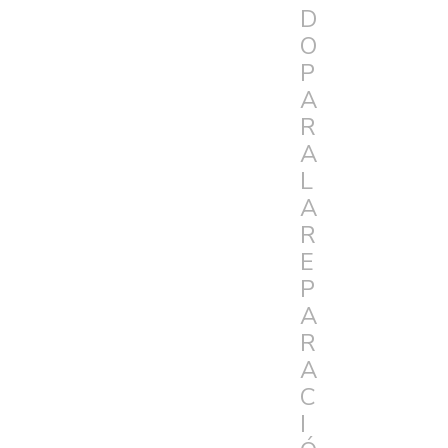
D
O
P
A
R
A
L
A
R
E
P
A
R
A
C
I