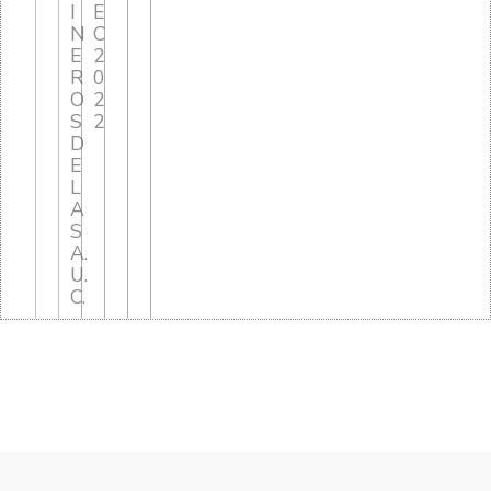
I
E
N
C
E
2
R
0
O
2
S
2
D
E
L
A
S
A.
U.
C.