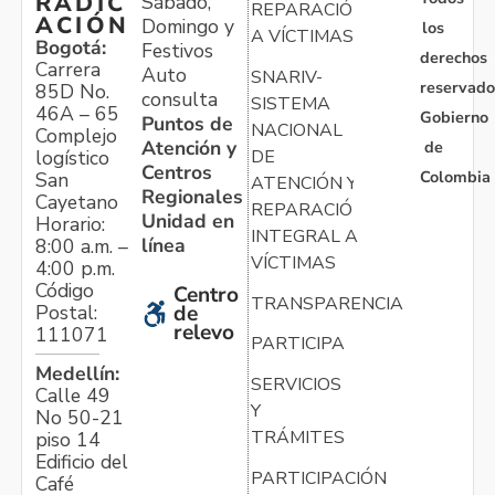
RADIC
Sábado,
REPARACIÓN
ACIÓN
Domingo y
los
A VÍCTIMAS
Bogotá:
Festivos
derechos
Carrera
Auto
SNARIV-
reservado
85D No.
consulta
SISTEMA
46A – 65
Gobierno
Puntos de
NACIONAL
Complejo
Atención y
de
logístico
DE
Centros
Colombia
San
ATENCIÓN Y
Regionales
Cayetano
REPARACIÓN
Unidad en
Horario:
INTEGRAL A
línea
8:00 a.m. –
VÍCTIMAS
4:00 p.m.
Código
Centro
TRANSPARENCIA
Postal:
de
relevo
111071
PARTICIPA
Medellín:
SERVICIOS
Calle 49
Y
No 50-21
TRÁMITES
piso 14
Edificio del
PARTICIPACIÓN
Café