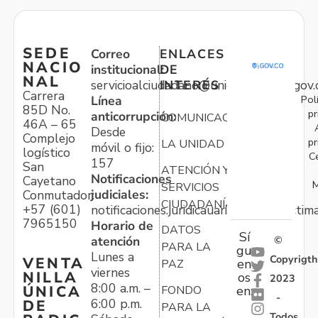
SEDE
Correo
ENLACES
NACIO
institucional:
DE
NAL
servicioalciudadano@unidadvictimas.gov.
INTERÉS
Carrera
Pol
Línea
85D No.
pr
anticorrupción:
COMUNICACIONES
46A – 65
Desde
Complejo
pr
LA UNIDAD
móvil o fijo:
logístico
C
157
San
ATENCIÓN Y
Notificaciones
Cayetano
M
SERVICIOS
judiciales:
Conmutador:
CIUDADANÍA
+57 (601)
notificaciones.juridicauariv@unidadvictim
7965150
Horario de
DATOS
Sí
atención
©
PARA LA
gu
Lunes a
Copyrigth
VENTA
en
PAZ
viernes
NILLA
os
2023
8:00 a.m. –
ÚNICA
FONDO
en:
-
6:00 p.m.
DE
PARA LA
Todos