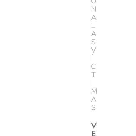
Ó
N
A
L
A
S
V
Í
C
T
I
M
A
S
V
E