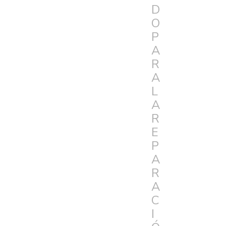
D
O
P
A
R
A
L
A
R
E
P
A
R
A
C
I