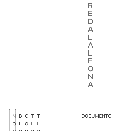
R
E
D
A
L
A
L
E
O
N
A
N
B
C
T
T
DOCUMENTO
O
L
O
I
I