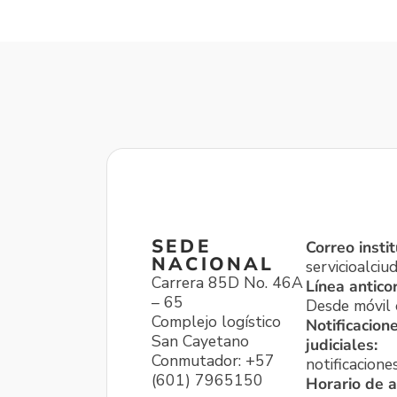
SEDE
Correo instit
NACIONAL
servicioalci
Carrera 85D No. 46A
Línea antico
– 65
Desde móvil o
Complejo logístico
Notificacion
San Cayetano
judiciales:
Conmutador: +57
notificacione
(601) 7965150
Horario de a