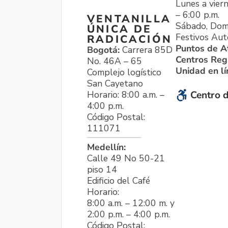
Lunes a viern
– 6:00 p.m.
VENTANILLA
Sábado, Dom
ÚNICA DE
Festivos Aut
RADICACIÓN
Puntos de A
Bogotá:
Carrera 85D
Centros Reg
No. 46A – 65
Unidad en l
Complejo logístico
San Cayetano
Horario: 8:00 a.m. –
Centro d
4:00 p.m.
Código Postal:
111071
Medellín:
Calle 49 No 50-21
piso 14
Edificio del Café
Horario:
8:00 a.m. – 12:00 m. y
2:00 p.m. – 4:00 p.m.
Código Postal: