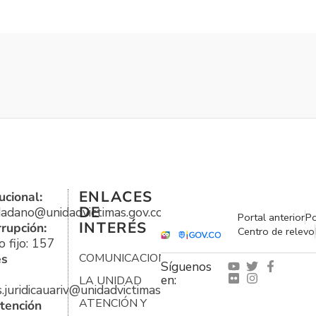
ENLACES
ucional:
DE
udadano@unidadvictimas.gov.co
Portal anterior
Po
INTERÉS
rrupción:
Centro de relevo
 fijo: 157
es
COMUNICACIONES
Síguenos
en:
LA UNIDAD
s.juridicauariv@unidadvictimas.gov.co
ATENCIÓN Y
tención