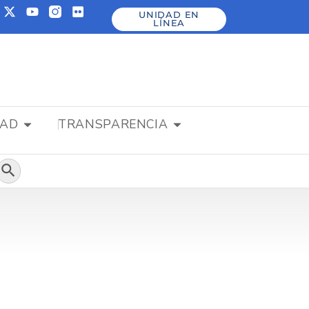
UNIDAD EN
LÍNEA
DAD
TRANSPARENCIA
Botón de búsqueda