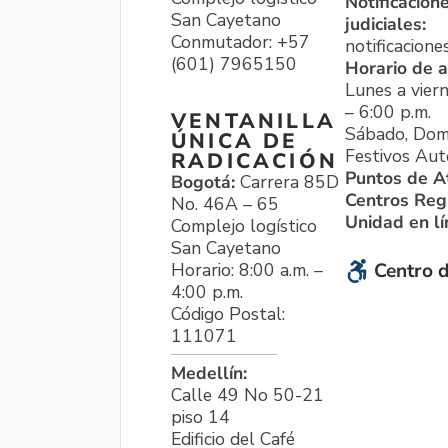
Notificacion
San Cayetano
judiciales:
Conmutador: +57
notificacione
(601) 7965150
Horario de a
Lunes a viern
– 6:00 p.m.
VENTANILLA
Sábado, Dom
ÚNICA DE
Festivos Aut
RADICACIÓN
Puntos de A
Bogotá:
Carrera 85D
Centros Reg
No. 46A – 65
Unidad en l
Complejo logístico
San Cayetano
Horario: 8:00 a.m. –
Centro d
4:00 p.m.
Código Postal:
111071
Medellín:
Calle 49 No 50-21
piso 14
Edificio del Café