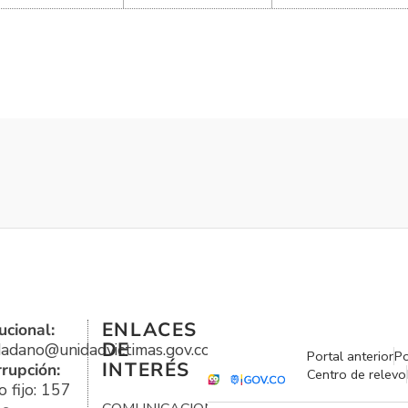
ENLACES
ucional:
DE
udadano@unidadvictimas.gov.co
Portal anterior
Po
INTERÉS
rrupción:
Centro de relevo
 fijo: 157