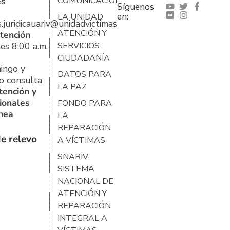
es
COMUNICACIONES
Síguenos
en:
LA UNIDAD
s.juridicauariv@unidadvictimas.gov.co
ATENCIÓN Y
tención
es 8:00 a.m.
SERVICIOS
CIUDADANÍA
ingo y
DATOS PARA
o consulta
LA PAZ
tención y
ionales
FONDO PARA
ínea
LA
REPARACIÓN
e relevo
A VÍCTIMAS
SNARIV-
SISTEMA
NACIONAL DE
ATENCIÓN Y
REPARACIÓN
INTEGRAL A