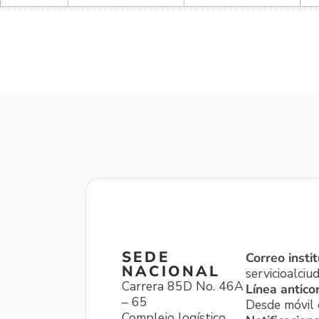
SEDE
Correo instit
NACIONAL
servicioalci
Carrera 85D No. 46A
Línea antico
– 65
Desde móvil o
Complejo logístico