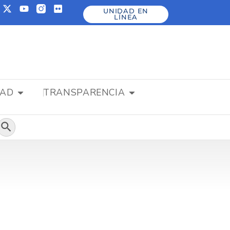
UNIDAD EN
LÍNEA
DAD
TRANSPARENCIA
Botón de búsqueda