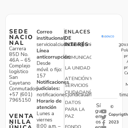
SEDE
Correo
ENLACES
NACIO
institucional:
DE
NAL
servicioalciudadano@unidadvictimas.gov.
INTERÉS
Carrera
Pol
Línea
85D No.
pr
anticorrupción:
COMUNICACIONES
46A – 65
Desde
Complejo
pr
LA UNIDAD
móvil o fijo:
logístico
C
157
San
ATENCIÓN Y
Notificaciones
Cayetano
M
SERVICIOS
judiciales:
Conmutador:
CIUDADANÍA
+57 (601)
notificaciones.juridicauariv@unidadvictim
7965150
Horario de
DATOS
Sí
atención
©
PARA LA
gu
Lunes a
Copyrigth
VENTA
en
PAZ
viernes
NILLA
os
2023
8:00 a.m. –
ÚNICA
FONDO
en: