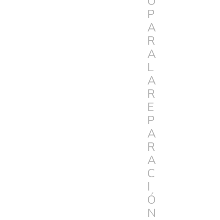
O
P
A
R
A
L
A
R
E
P
A
R
A
C
I
Ó
N