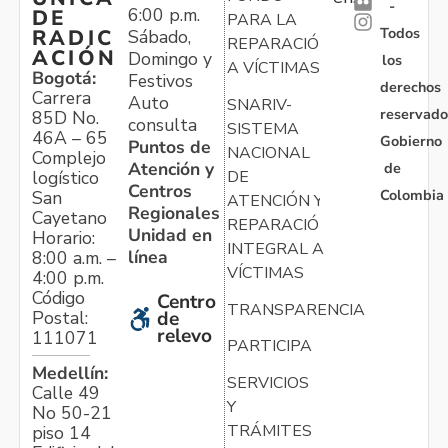
-
6:00 p.m.
DE
PARA LA
Todos
RADIC
Sábado,
REPARACIÓN
ACIÓN
Domingo y
los
A VÍCTIMAS
Bogotá:
Festivos
derechos
Carrera
Auto
SNARIV-
reservado
85D No.
consulta
SISTEMA
46A – 65
Gobierno
Puntos de
NACIONAL
Complejo
Atención y
de
logístico
DE
Centros
Colombia
San
ATENCIÓN Y
Regionales
Cayetano
REPARACIÓN
Unidad en
Horario:
INTEGRAL A
línea
8:00 a.m. –
VÍCTIMAS
4:00 p.m.
Código
Centro
TRANSPARENCIA
Postal:
de
relevo
111071
PARTICIPA
Medellín:
SERVICIOS
Calle 49
Y
No 50-21
TRÁMITES
piso 14