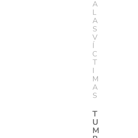
A
L
A
S
V
Í
C
T
I
M
A
S
T
U
M