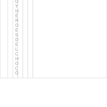
O
Y
H
É
R
O
E
S
D
E
L
C
H
O
C
Ó