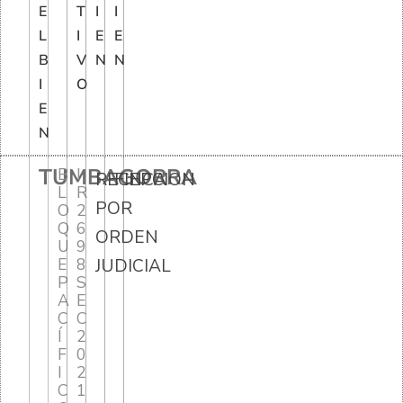
E
T
I
I
L
I
E
E
B
V
N
N
I
O
E
N
TUMBAGORRA
B
I
RECEPCION
FINCA
L
R
POR
O
2
Q
6
ORDEN
U
9
E
8
JUDICIAL
P
S
A
E
C
C
Í
2
F
0
I
2
C
1