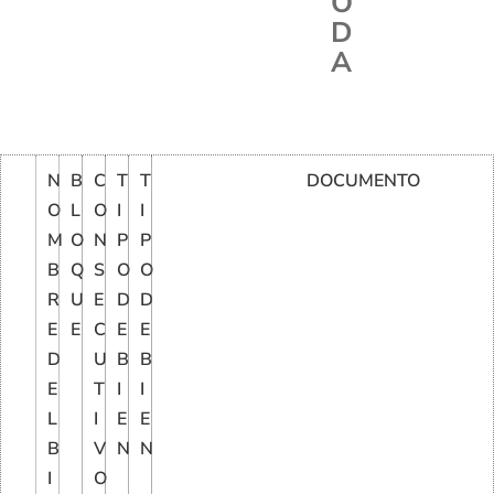
O
D
A
N
B
C
T
T
DOCUMENTO
O
L
O
I
I
M
O
N
P
P
B
Q
S
O
O
R
U
E
D
D
E
E
C
E
E
D
U
B
B
E
T
I
I
L
I
E
E
B
V
N
N
I
O