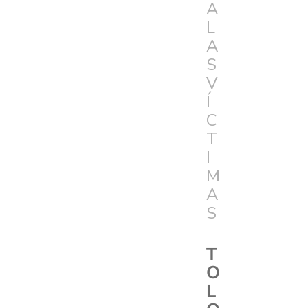
A
L
A
S
V
Í
C
T
I
M
A
S
T
O
L