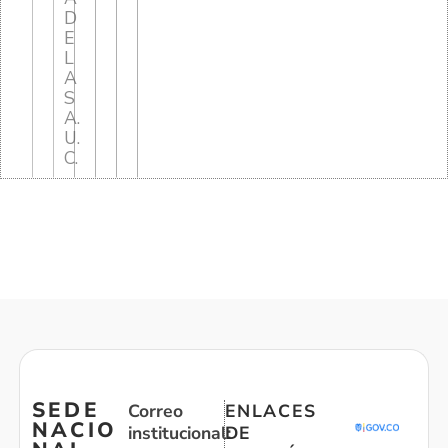
D
E
L
A
S
A.
U.
C.
SEDE
Correo
ENLACES
NACIO
institucional:
DE