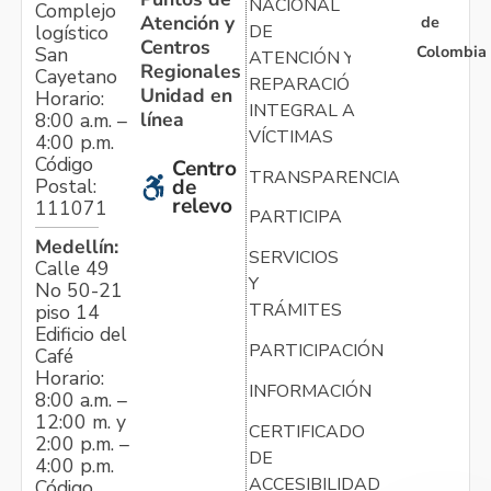
NACIONAL
Complejo
Atención y
de
logístico
DE
Centros
Colombia
San
ATENCIÓN Y
Regionales
Cayetano
REPARACIÓN
Unidad en
Horario:
INTEGRAL A
línea
8:00 a.m. –
VÍCTIMAS
4:00 p.m.
Código
Centro
TRANSPARENCIA
Postal:
de
relevo
111071
PARTICIPA
Medellín:
SERVICIOS
Calle 49
Y
No 50-21
TRÁMITES
piso 14
Edificio del
PARTICIPACIÓN
Café
Horario:
INFORMACIÓN
8:00 a.m. –
12:00 m. y
CERTIFICADO
2:00 p.m. –
DE
4:00 p.m.
ACCESIBILIDAD
Código