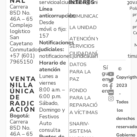
NAL
servicioalciudadano@unidadvictimas.gov.
INTERÉS
Carrera
Pol
Línea
85D No.
pr
anticorrupción:
COMUNICACIONES
46A – 65
Desde
Complejo
pr
LA UNIDAD
móvil o fijo:
logístico
C
157
San
ATENCIÓN Y
Notificaciones
Cayetano
M
SERVICIOS
judiciales:
Conmutador:
CIUDADANÍA
+57 (601)
notificaciones.juridicauariv@unidadvictim
7965150
Horario de
DATOS
Sí
atención
©
PARA LA
gu
Lunes a
Copyrigth
VENTA
en
PAZ
viernes
NILLA
os
2023
8:00 a.m. –
ÚNICA
FONDO
en:
-
6:00 p.m.
DE
PARA LA
Todos
RADIC
Sábado,
REPARACIÓN
ACIÓN
Domingo y
los
A VÍCTIMAS
Bogotá:
Festivos
derechos
Carrera
Auto
SNARIV-
reservado
85D No.
consulta
SISTEMA
46A – 65
Gobierno
Puntos de