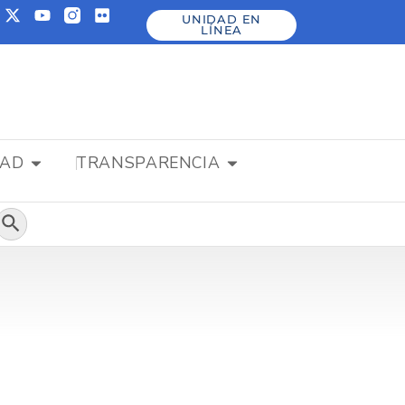
UNIDAD EN
LÍNEA
DAD
TRANSPARENCIA
Botón de búsqueda