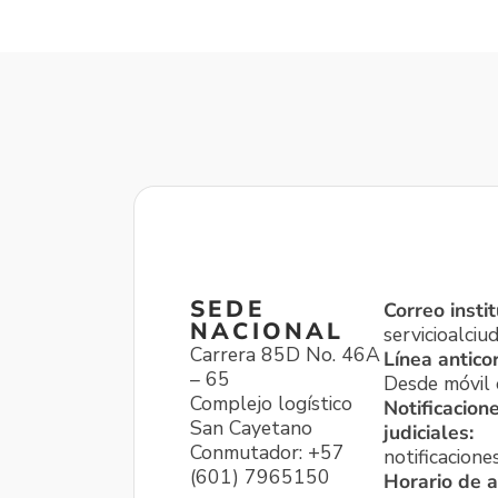
SEDE
Correo instit
NACIONAL
servicioalci
Carrera 85D No. 46A
Línea antico
– 65
Desde móvil o
Complejo logístico
Notificacion
San Cayetano
judiciales:
Conmutador: +57
notificacione
(601) 7965150
Horario de a