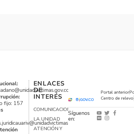
ENLACES
ucional:
DE
udadano@unidadvictimas.gov.co
Portal anterior
Po
INTERÉS
rrupción:
Centro de relevo
 fijo: 157
es
COMUNICACIONES
Síguenos
en:
LA UNIDAD
s.juridicauariv@unidadvictimas.gov.co
ATENCIÓN Y
tención