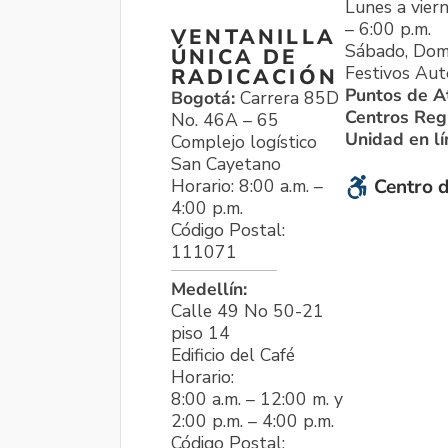
Lunes a viern
– 6:00 p.m.
VENTANILLA
Sábado, Dom
ÚNICA DE
Festivos Aut
RADICACIÓN
Puntos de A
Bogotá:
Carrera 85D
Centros Reg
No. 46A – 65
Unidad en l
Complejo logístico
San Cayetano
Horario: 8:00 a.m. –
Centro d
4:00 p.m.
Código Postal:
111071
Medellín:
Calle 49 No 50-21
piso 14
Edificio del Café
Horario:
8:00 a.m. – 12:00 m. y
2:00 p.m. – 4:00 p.m.
Código Postal: