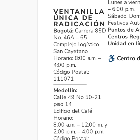
Lunes a viern
– 6:00 p.m.
VENTANILLA
Sábado, Dom
ÚNICA DE
Festivos Aut
RADICACIÓN
Puntos de A
Bogotá:
Carrera 85D
Centros Reg
No. 46A – 65
Unidad en l
Complejo logístico
San Cayetano
Horario: 8:00 a.m. –
Centro d
4:00 p.m.
Código Postal:
111071
Medellín:
Calle 49 No 50-21
piso 14
Edificio del Café
Horario:
8:00 a.m. – 12:00 m. y
2:00 p.m. – 4:00 p.m.
Código Postal: