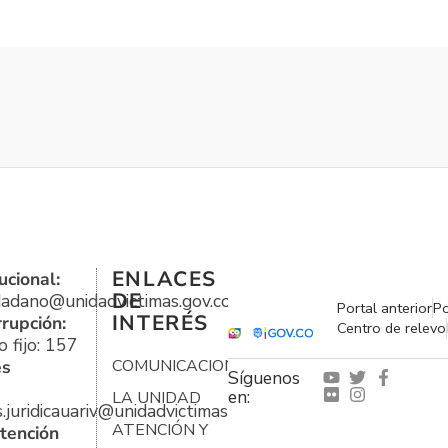
ENLACES
ucional:
DE
udadano@unidadvictimas.gov.co
Portal anterior
Po
INTERÉS
rrupción:
Centro de relevo
 fijo: 157
es
COMUNICACIONES
Síguenos
en:
LA UNIDAD
s.juridicauariv@unidadvictimas.gov.co
ATENCIÓN Y
tención