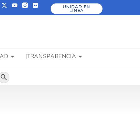
UNIDAD EN
LÍNEA
DAD
TRANSPARENCIA
Botón de búsqueda