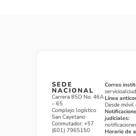
SEDE
Correo instit
NACIONAL
servicioalci
Carrera 85D No. 46A
Línea antico
– 65
Desde móvil o
Complejo logístico
Notificacion
San Cayetano
judiciales:
Conmutador: +57
notificacione
(601) 7965150
Horario de a