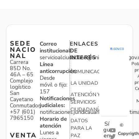
SEDE
Correo
ENLACES
NACIO
institucional:
DE
NAL
servicioalciudadano@unidadvictimas.gov.
INTERÉS
Carrera
Pol
Línea
85D No.
pr
anticorrupción:
COMUNICACIONES
46A – 65
Desde
Complejo
pr
LA UNIDAD
móvil o fijo:
logístico
C
157
San
ATENCIÓN Y
Notificaciones
Cayetano
M
SERVICIOS
judiciales:
Conmutador:
CIUDADANÍA
+57 (601)
notificaciones.juridicauariv@unidadvictim
7965150
Horario de
DATOS
Sí
atención
©
PARA LA
gu
Lunes a
Copyrigth
VENTA
en
PAZ