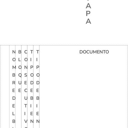
A
P
A
N
B
C
T
T
DOCUMENTO
O
L
O
I
I
M
O
N
P
P
B
Q
S
O
O
R
U
E
D
D
E
E
C
E
E
D
U
B
B
E
T
I
I
L
I
E
E
B
V
N
N