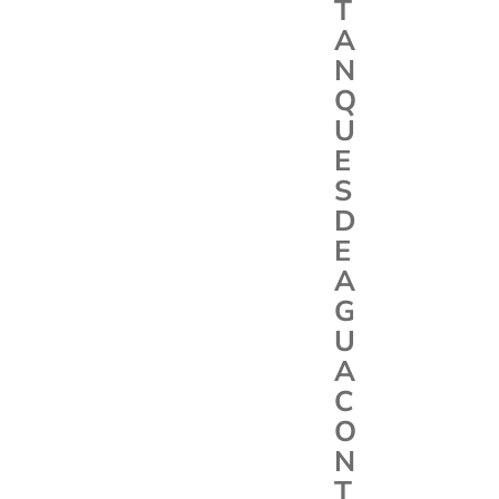
T
A
N
Q
U
E
S
D
E
A
G
U
A
C
O
N
T