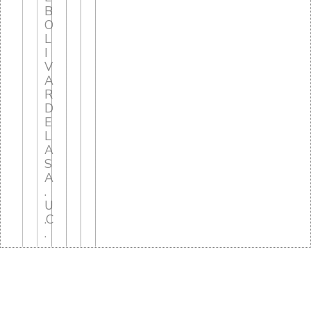
B
O
L
I
V
A
R
D
E
L
A
S
A
.
U
.C
.