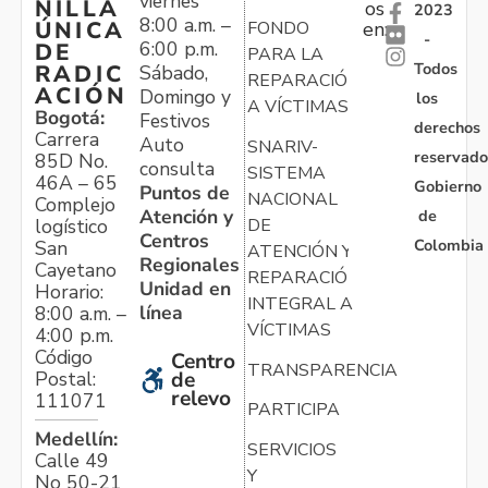
viernes
NILLA
os
2023
8:00 a.m. –
ÚNICA
FONDO
en:
-
6:00 p.m.
DE
PARA LA
Todos
RADIC
Sábado,
REPARACIÓN
ACIÓN
Domingo y
los
A VÍCTIMAS
Bogotá:
Festivos
derechos
Carrera
Auto
SNARIV-
reservado
85D No.
consulta
SISTEMA
46A – 65
Gobierno
Puntos de
NACIONAL
Complejo
Atención y
de
logístico
DE
Centros
Colombia
San
ATENCIÓN Y
Regionales
Cayetano
REPARACIÓN
Unidad en
Horario:
INTEGRAL A
línea
8:00 a.m. –
VÍCTIMAS
4:00 p.m.
Código
Centro
TRANSPARENCIA
Postal:
de
relevo
111071
PARTICIPA
Medellín:
SERVICIOS
Calle 49
Y
No 50-21