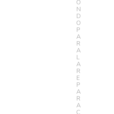
O
N
D
O
P
A
R
A
L
A
R
E
P
A
R
A
C