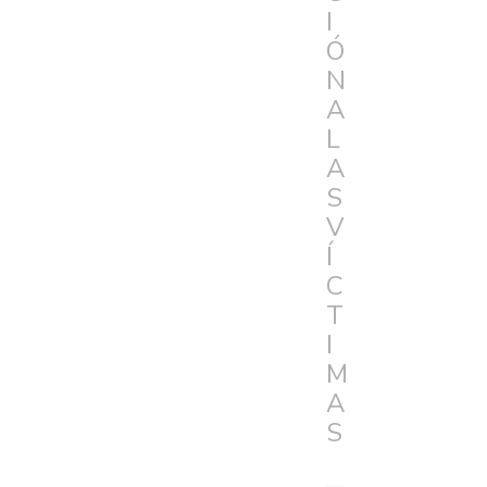
I
Ó
N
A
L
A
S
V
Í
C
T
I
M
A
S