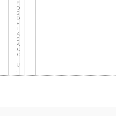
R
O
S
D
E
L
A
S
A
.C
.C
.
U
.