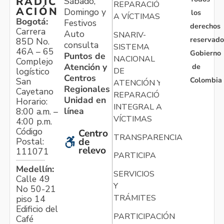
RADIC
Sábado,
REPARACIÓN
ACIÓN
Domingo y
los
A VÍCTIMAS
Bogotá:
Festivos
derechos
Carrera
Auto
SNARIV-
reservado
85D No.
consulta
SISTEMA
46A – 65
Gobierno
Puntos de
NACIONAL
Complejo
Atención y
de
logístico
DE
Centros
Colombia
San
ATENCIÓN Y
Regionales
Cayetano
REPARACIÓN
Unidad en
Horario:
INTEGRAL A
línea
8:00 a.m. –
VÍCTIMAS
4:00 p.m.
Código
Centro
TRANSPARENCIA
Postal:
de
relevo
111071
PARTICIPA
Medellín:
SERVICIOS
Calle 49
Y
No 50-21
TRÁMITES
piso 14
Edificio del
PARTICIPACIÓN
Café