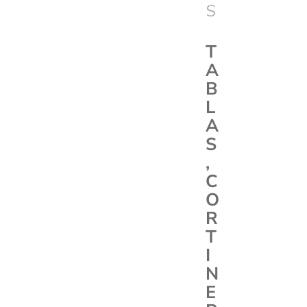
S
T
A
B
L
A
S
,
C
O
R
T
I
N
E