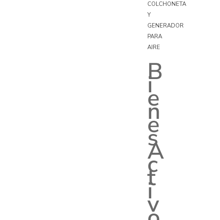
COLCHONETA
Y
GENERADOR
PARA
AIRE
B
i
e
n
e
s
A
c
t
i
v
o