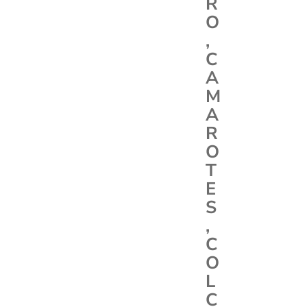
R
O
,
C
A
M
A
R
O
T
E
S
,
C
O
L
C