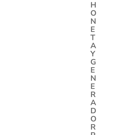
H
O
N
E
T
A
Y
G
E
N
E
R
A
D
O
R