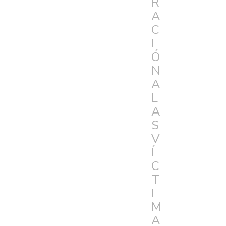
R
A
C
I
Ó
N
A
L
A
S
V
Í
C
T
I
M
A