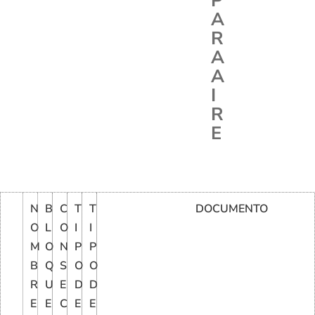
P
A
R
A
A
I
R
E
N
B
C
T
T
DOCUMENTO
O
L
O
I
I
M
O
N
P
P
B
Q
S
O
O
R
U
E
D
D
E
E
C
E
E