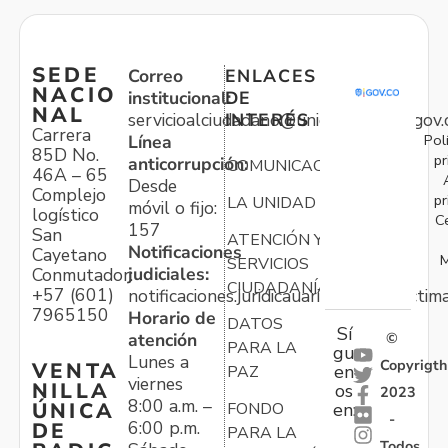
SEDE
Correo
ENLACES
NACIO
institucional:
DE
NAL
servicioalciudadano@unidadvictimas.gov.
INTERÉS
Carrera
Pol
Línea
85D No.
pr
anticorrupción:
COMUNICACIONES
46A – 65
Desde
Complejo
pr
LA UNIDAD
móvil o fijo:
logístico
C
157
San
ATENCIÓN Y
Notificaciones
Cayetano
M
SERVICIOS
judiciales:
Conmutador:
CIUDADANÍA
+57 (601)
notificaciones.juridicauariv@unidadvictim
7965150
Horario de
DATOS
Sí
atención
©
PARA LA
gu
Lunes a
Copyrigth
VENTA
en
PAZ
viernes
NILLA
os
2023
8:00 a.m. –
ÚNICA
FONDO
en:
-
6:00 p.m.
DE
PARA LA
Todos