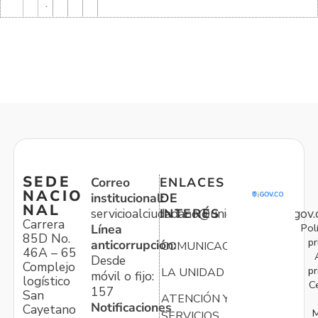
.
SEDE
Correo
ENLACES
NACIO
institucional:
DE
NAL
servicioalciudadano@unidadvictimas.gov.
INTERÉS
Carrera
Pol
Línea
85D No.
pr
anticorrupción:
COMUNICACIONES
46A – 65
Desde
Complejo
pr
LA UNIDAD
móvil o fijo:
logístico
C
157
San
ATENCIÓN Y
Notificaciones
Cayetano
M
SERVICIOS