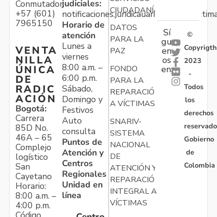
judiciales:
Conmutador:
CIUDADANÍA
+57 (601)
notificaciones.juridicauariv@unidadvictim
7965150
Horario de
DATOS
Sí
atención
©
PARA LA
gu
Lunes a
Copyrigth
VENTA
en
PAZ
viernes
NILLA
os
2023
8:00 a.m. –
ÚNICA
FONDO
en:
-
6:00 p.m.
DE
PARA LA
Todos
RADIC
Sábado,
REPARACIÓN
ACIÓN
Domingo y
los
A VÍCTIMAS
Bogotá:
Festivos
derechos
Carrera
Auto
SNARIV-
reservado
85D No.
consulta
SISTEMA
46A – 65
Gobierno
Puntos de
NACIONAL
Complejo
Atención y
de
logístico
DE
Centros
Colombia
San
ATENCIÓN Y
Regionales
Cayetano
REPARACIÓN
Unidad en
Horario:
INTEGRAL A
línea
8:00 a.m. –
VÍCTIMAS
4:00 p.m.
Código
Centro