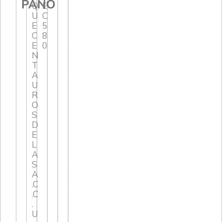
PAÑO
Q
E
U
C
E
5
C
8
E
0
N
T
A
U
R
O
S
D
E
L
A
S
A
.C
.C
.
U