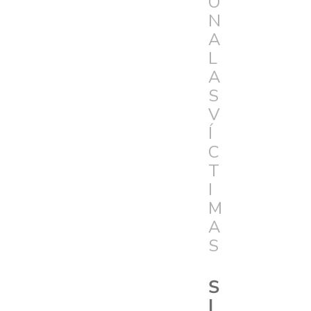
Ó
N
A
L
A
S
V
Í
C
T
I
M
A
S
S
I