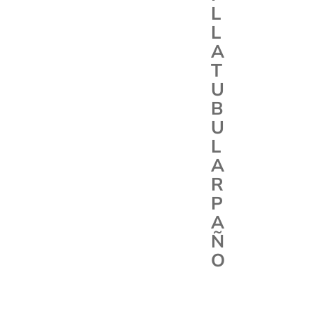
L
L
A
T
U
B
U
L
A
R
P
A
Ñ
O