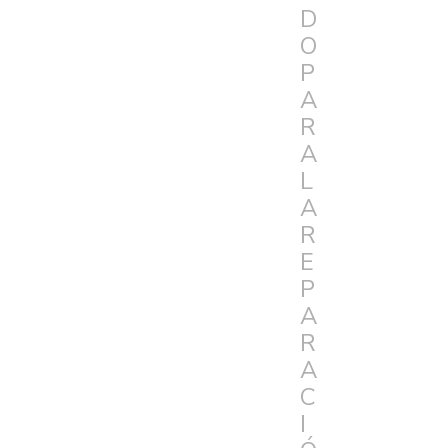
D
O
P
A
R
A
L
A
R
E
P
A
R
A
C
I