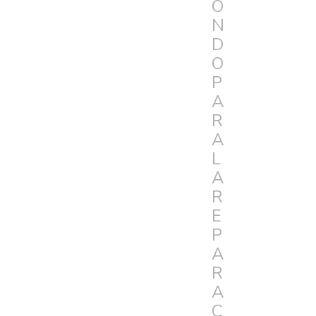
O
N
D
O
P
A
R
A
L
A
R
E
P
A
R
A
C