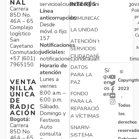
NAL
servicioalciudadano@unidadvictimas.gov.
INTERÉS
Carrera
Pol
Línea
85D No.
pr
anticorrupción:
COMUNICACIONES
46A – 65
Desde
Complejo
pr
LA UNIDAD
móvil o fijo:
logístico
C
157
San
ATENCIÓN Y
Notificaciones
Cayetano
M
SERVICIOS
judiciales:
Conmutador:
CIUDADANÍA
+57 (601)
notificaciones.juridicauariv@unidadvictim
7965150
Horario de
DATOS
Sí
atención
©
PARA LA
gu
Lunes a
Copyrigth
VENTA
en
PAZ
viernes
NILLA
os
2023
8:00 a.m. –
ÚNICA
FONDO
en:
-
6:00 p.m.
DE
PARA LA
Todos
RADIC
Sábado,
REPARACIÓN
ACIÓN
Domingo y
los
A VÍCTIMAS
Bogotá:
Festivos
derechos
Carrera
Auto
SNARIV-
reservado
85D No.
consulta
SISTEMA
46A – 65
Gobierno