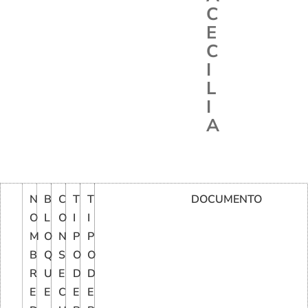
C
E
C
I
L
I
A
N
B
C
T
T
DOCUMENTO
O
L
O
I
I
M
O
N
P
P
B
Q
S
O
O
R
U
E
D
D
E
E
C
E
E