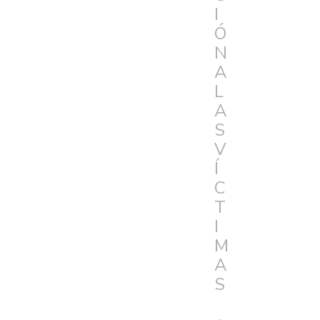
I
Ó
N
A
L
A
S
V
Í
C
T
I
M
A
S