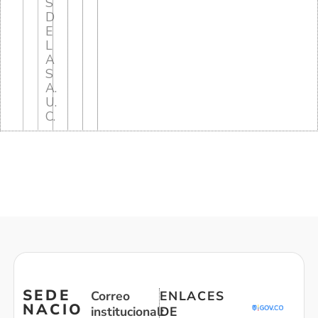
S
D
E
L
A
S
A.
U.
C.
SEDE
Correo
ENLACES
NACIO
institucional:
DE