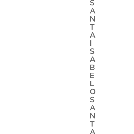
S
A
N
T
A
I
S
A
B
E
L
O
S
A
N
T
A