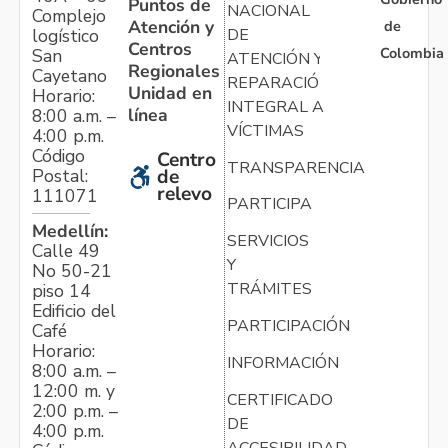
Puntos de
NACIONAL
Complejo
Atención y
de
logístico
DE
Centros
Colombia
San
ATENCIÓN Y
Regionales
Cayetano
REPARACIÓN
Unidad en
Horario:
INTEGRAL A
línea
8:00 a.m. –
VÍCTIMAS
4:00 p.m.
Código
Centro
TRANSPARENCIA
Postal:
de
relevo
111071
PARTICIPA
Medellín:
SERVICIOS
Calle 49
Y
No 50-21
TRÁMITES
piso 14
Edificio del
PARTICIPACIÓN
Café
Horario:
INFORMACIÓN
8:00 a.m. –
12:00 m. y
CERTIFICADO
2:00 p.m. –
DE
4:00 p.m.
ACCESIBILIDAD