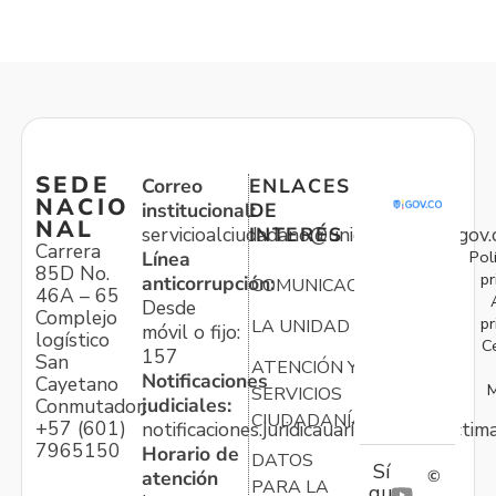
SEDE
Correo
ENLACES
NACIO
institucional:
DE
NAL
servicioalciudadano@unidadvictimas.gov.
INTERÉS
Carrera
Pol
Línea
85D No.
pr
anticorrupción:
COMUNICACIONES
46A – 65
Desde
Complejo
pr
LA UNIDAD
móvil o fijo:
logístico
C
157
San
ATENCIÓN Y
Notificaciones
Cayetano
M
SERVICIOS
judiciales:
Conmutador:
CIUDADANÍA
+57 (601)
notificaciones.juridicauariv@unidadvictim
7965150
Horario de
DATOS
Sí
atención
©
PARA LA
gu