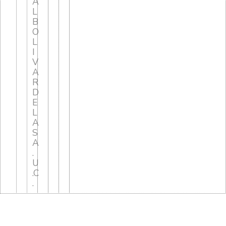
A
L
B
O
L
I
V
A
R
D
E
L
A
S
A
.
U
.C
.