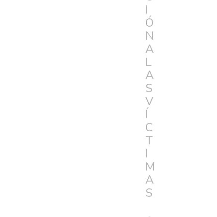
I
Ó
N
A
L
A
S
V
Í
C
T
I
M
A
S