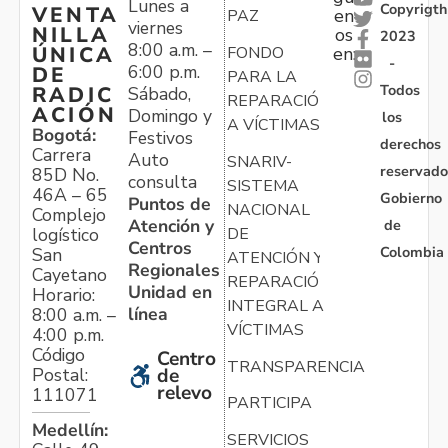
Lunes a
Copyrigth
VENTA
en
PAZ
viernes
NILLA
os
2023
8:00 a.m. –
ÚNICA
FONDO
en:
-
6:00 p.m.
DE
PARA LA
Todos
RADIC
Sábado,
REPARACIÓN
ACIÓN
Domingo y
los
A VÍCTIMAS
Bogotá:
Festivos
derechos
Carrera
Auto
SNARIV-
reservado
85D No.
consulta
SISTEMA
46A – 65
Gobierno
Puntos de
NACIONAL
Complejo
Atención y
de
logístico
DE
Centros
Colombia
San
ATENCIÓN Y
Regionales
Cayetano
REPARACIÓN
Unidad en
Horario:
INTEGRAL A
línea
8:00 a.m. –
VÍCTIMAS
4:00 p.m.
Código
Centro
TRANSPARENCIA
Postal:
de
relevo
111071
PARTICIPA
Medellín:
SERVICIOS