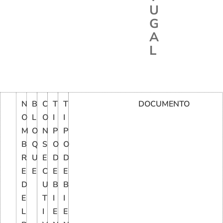
U
G
A
L
N
B
C
T
T
DOCUMENTO
O
L
O
I
I
M
O
N
P
P
B
Q
S
O
O
R
U
E
D
D
E
E
C
E
E
D
U
B
B
E
T
I
I
L
I
E
E