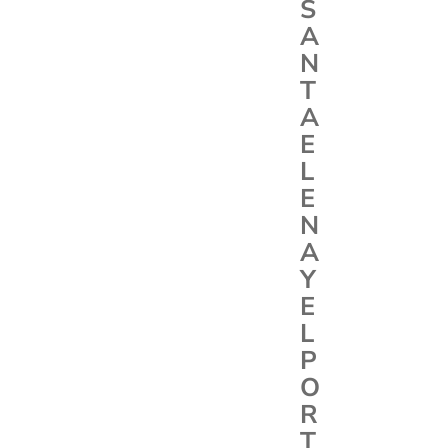
S
A
N
T
A
E
L
E
N
A
Y
E
L
P
O
R
T