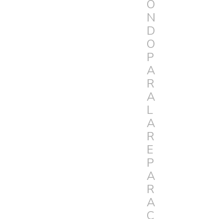
O
N
D
O
P
A
R
A
L
A
R
E
P
A
R
A
C