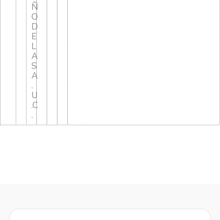
Ñ
O
D
E
L
A
S
A
.
U
.C
.