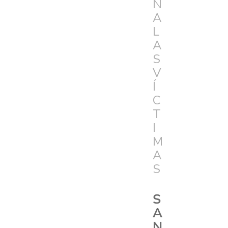
N
A
L
A
S
V
Í
C
T
I
M
A
S
S
A
N