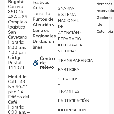
Bogotá:
Festivos
derechos
Carrera
Auto
SNARIV-
reservado
85D No.
consulta
SISTEMA
46A – 65
Gobierno
Puntos de
NACIONAL
Complejo
Atención y
de
logístico
DE
Centros
Colombia
San
ATENCIÓN Y
Regionales
Cayetano
REPARACIÓN
Unidad en
Horario:
INTEGRAL A
línea
8:00 a.m. –
VÍCTIMAS
4:00 p.m.
Código
Centro
TRANSPARENCIA
Postal:
de
relevo
111071
PARTICIPA
Medellín:
SERVICIOS
Calle 49
Y
No 50-21
TRÁMITES
piso 14
Edificio del
PARTICIPACIÓN
Café
Horario:
INFORMACIÓN
8:00 a.m. –