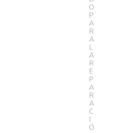
O
P
A
R
A
L
A
R
E
P
A
R
A
C
I
Ó