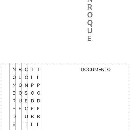
R
O
Q
U
E
N
B
C
T
T
DOCUMENTO
O
L
O
I
I
M
O
N
P
P
B
Q
S
O
O
R
U
E
D
D
E
E
C
E
E
D
U
B
B
E
T
I
I