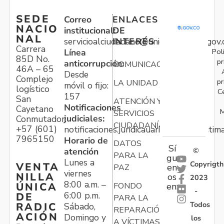
SEDE
Correo
ENLACES
NACIO
institucional:
DE
NAL
servicioalciudadano@unidadvictimas.gov.
INTERÉS
Carrera
Pol
Línea
85D No.
pr
anticorrupción:
COMUNICACIONES
46A – 65
Desde
Complejo
pr
LA UNIDAD
móvil o fijo:
logístico
C
157
San
ATENCIÓN Y
Notificaciones
Cayetano
M
SERVICIOS
judiciales:
Conmutador:
CIUDADANÍA
+57 (601)
notificaciones.juridicauariv@unidadvictim
7965150
Horario de
DATOS
Sí
atención
©
PARA LA
gu
Lunes a
Copyrigth
VENTA
en
PAZ
viernes
NILLA
os
2023
8:00 a.m. –
ÚNICA
FONDO
en:
-
6:00 p.m.
DE
PARA LA
Todos
RADIC
Sábado,
REPARACIÓN
ACIÓN
Domingo y
los
A VÍCTIMAS