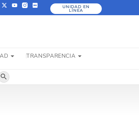
UNIDAD EN
LÍNEA
DAD
TRANSPARENCIA
Botón de búsqueda