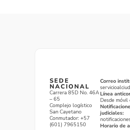
SEDE
Correo instit
NACIONAL
servicioalci
Carrera 85D No. 46A
Línea antico
– 65
Desde móvil o
Complejo logístico
Notificacion
San Cayetano
judiciales:
Conmutador: +57
notificacione
(601) 7965150
Horario de a