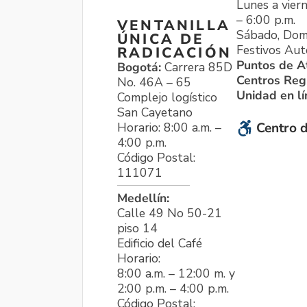
Lunes a viern
– 6:00 p.m.
VENTANILLA
Sábado, Dom
ÚNICA DE
Festivos Aut
RADICACIÓN
Puntos de A
Bogotá:
Carrera 85D
Centros Reg
No. 46A – 65
Unidad en l
Complejo logístico
San Cayetano
Horario: 8:00 a.m. –
Centro d
4:00 p.m.
Código Postal:
111071
Medellín:
Calle 49 No 50-21
piso 14
Edificio del Café
Horario:
8:00 a.m. – 12:00 m. y
2:00 p.m. – 4:00 p.m.
Código Postal: