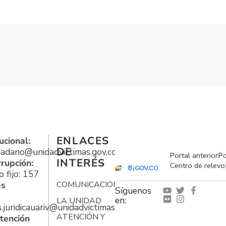
ENLACES
ucional:
DE
udadano@unidadvictimas.gov.co
Portal anterior
Po
INTERÉS
rrupción:
Centro de relevo
 fijo: 157
es
COMUNICACIONES
Síguenos
en:
LA UNIDAD
s.juridicauariv@unidadvictimas.gov.co
ATENCIÓN Y
tención