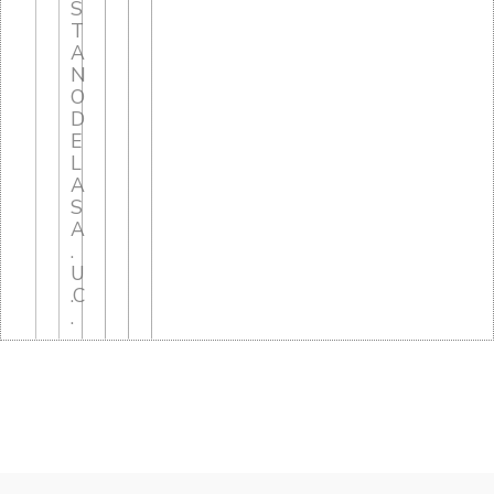
S
T
A
N
O
D
E
L
A
S
A
.
U
.C
.