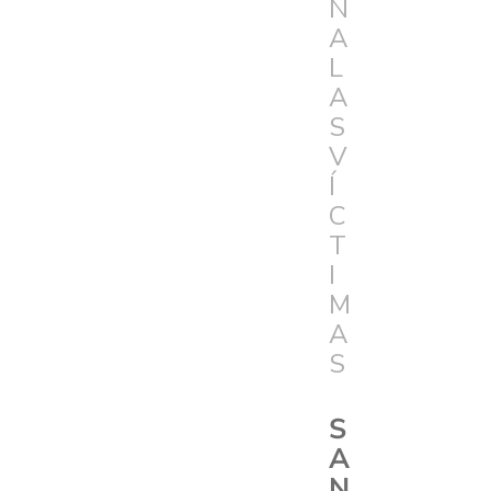
N
A
L
A
S
V
Í
C
T
I
M
A
S
S
A
N