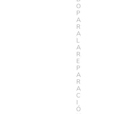
O
P
A
R
A
L
A
R
E
P
A
R
A
C
I
Ó