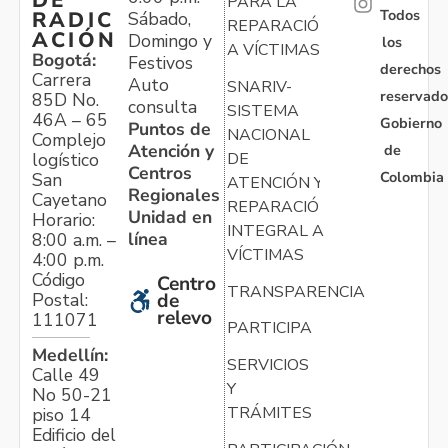
PARA LA
Todos
RADIC
Sábado,
REPARACIÓN
ACIÓN
Domingo y
los
A VÍCTIMAS
Bogotá:
Festivos
derechos
Carrera
Auto
SNARIV-
reservado
85D No.
consulta
SISTEMA
46A – 65
Gobierno
Puntos de
NACIONAL
Complejo
Atención y
de
logístico
DE
Centros
Colombia
San
ATENCIÓN Y
Regionales
Cayetano
REPARACIÓN
Unidad en
Horario:
INTEGRAL A
línea
8:00 a.m. –
VÍCTIMAS
4:00 p.m.
Código
Centro
TRANSPARENCIA
Postal:
de
relevo
111071
PARTICIPA
Medellín:
SERVICIOS
Calle 49
Y
No 50-21
TRÁMITES
piso 14
Edificio del