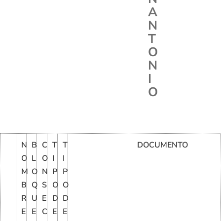
A
N
T
O
N
I
O
N
B
C
T
T
DOCUMENTO
O
L
O
I
I
M
O
N
P
P
B
Q
S
O
O
R
U
E
D
D
E
E
C
E
E