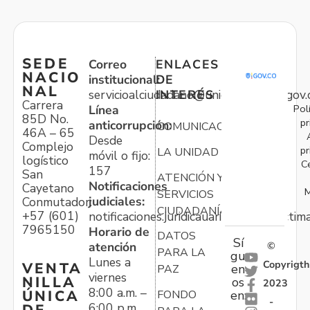
SEDE
Correo
ENLACES
NACIO
institucional:
DE
NAL
servicioalciudadano@unidadvictimas.gov.
INTERÉS
Carrera
Pol
Línea
85D No.
pr
anticorrupción:
COMUNICACIONES
46A – 65
Desde
Complejo
pr
LA UNIDAD
móvil o fijo:
logístico
C
157
San
ATENCIÓN Y
Notificaciones
Cayetano
M
SERVICIOS
judiciales:
Conmutador:
CIUDADANÍA
+57 (601)
notificaciones.juridicauariv@unidadvictim
7965150
Horario de
DATOS
Sí
atención
©
PARA LA
gu
Lunes a
Copyrigth
VENTA
en
PAZ
viernes
NILLA
os
2023
8:00 a.m. –
ÚNICA
FONDO
en:
-
6:00 p.m.
DE