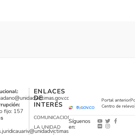
ENLACES
ucional:
DE
udadano@unidadvictimas.gov.co
Portal anterior
Po
INTERÉS
rrupción:
Centro de relevo
 fijo: 157
es
COMUNICACIONES
Síguenos
en:
LA UNIDAD
s.juridicauariv@unidadvictimas.gov.co