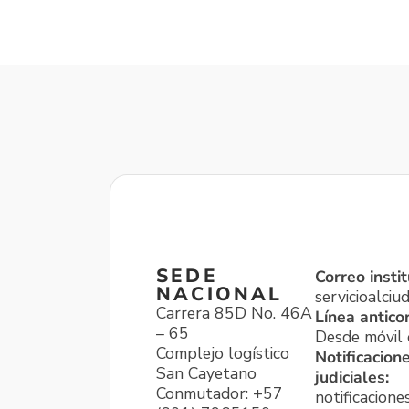
SEDE
Correo instit
NACIONAL
servicioalci
Carrera 85D No. 46A
Línea antico
– 65
Desde móvil o
Complejo logístico
Notificacion
San Cayetano
judiciales:
Conmutador: +57
notificacione