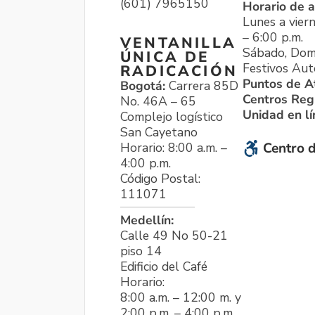
(601) 7965150
Horario de a
Lunes a viern
– 6:00 p.m.
VENTANILLA
Sábado, Dom
ÚNICA DE
Festivos Aut
RADICACIÓN
Puntos de A
Bogotá:
Carrera 85D
Centros Reg
No. 46A – 65
Unidad en l
Complejo logístico
San Cayetano
Horario: 8:00 a.m. –
Centro d
4:00 p.m.
Código Postal:
111071
Medellín:
Calle 49 No 50-21
piso 14
Edificio del Café
Horario:
8:00 a.m. – 12:00 m. y
2:00 p.m. – 4:00 p.m.