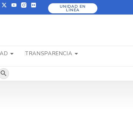
UNIDAD EN
LÍNEA
DAD
TRANSPARENCIA
Botón de búsqueda