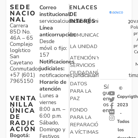
SEDE
Correo
ENLACES
NACIO
institucional:
DE
NAL
servicioalciudadano@unidadvictimas.gov.
INTERÉS
Carrera
Pol
Línea
85D No.
pr
anticorrupción:
COMUNICACIONES
46A – 65
Desde
Complejo
pr
LA UNIDAD
móvil o fijo:
logístico
C
157
San
ATENCIÓN Y
Notificaciones
Cayetano
M
SERVICIOS
judiciales:
Conmutador:
CIUDADANÍA
+57 (601)
notificaciones.juridicauariv@unidadvictim
7965150
Horario de
DATOS
Sí
atención
©
PARA LA
gu
Lunes a
Copyrigth
VENTA
en
PAZ
viernes
NILLA
os
2023
8:00 a.m. –
ÚNICA
FONDO
en:
-
6:00 p.m.
DE
PARA LA
Todos
RADIC
Sábado,
REPARACIÓN
ACIÓN
Domingo y
los
A VÍCTIMAS
Bogotá:
Festivos