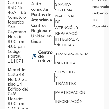
derechos
Carrera
Auto
SNARIV-
reservado
85D No.
consulta
SISTEMA
46A – 65
Gobierno
Puntos de
NACIONAL
Complejo
Atención y
de
logístico
DE
Centros
Colombia
San
ATENCIÓN Y
Regionales
Cayetano
REPARACIÓN
Unidad en
Horario:
INTEGRAL A
línea
8:00 a.m. –
VÍCTIMAS
4:00 p.m.
Código
Centro
TRANSPARENCIA
Postal:
de
relevo
111071
PARTICIPA
Medellín:
SERVICIOS
Calle 49
Y
No 50-21
TRÁMITES
piso 14
Edificio del
PARTICIPACIÓN
Café
Horario:
INFORMACIÓN
8:00 a.m. –
12:00 m. y