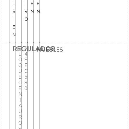
L
I
E
E
B
V
N
N
I
O
E
N
REGULADOR
B
M
MUEBLES
L
4
O
S
Q
E
U
C
E
5
C
8
E
0
N
T
A
U
R
O
S