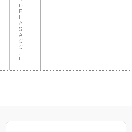
D
E
L
A
S
A
.C
.C
.
U
.