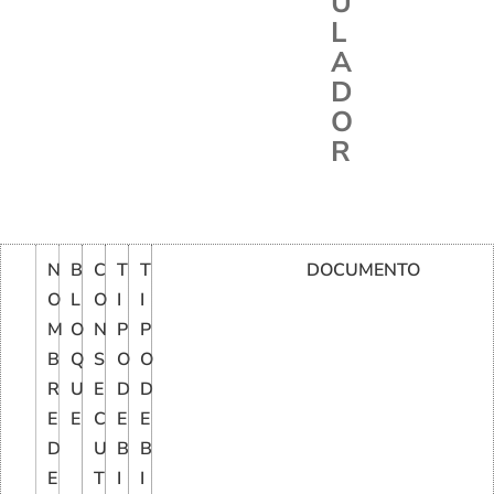
U
L
A
D
O
R
N
B
C
T
T
DOCUMENTO
O
L
O
I
I
M
O
N
P
P
B
Q
S
O
O
R
U
E
D
D
E
E
C
E
E
D
U
B
B
E
T
I
I