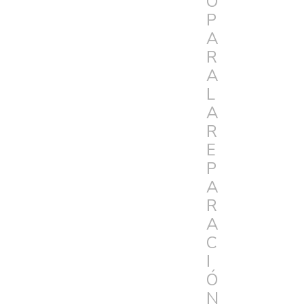
O
P
A
R
A
L
A
R
E
P
A
R
A
C
I
Ó
N