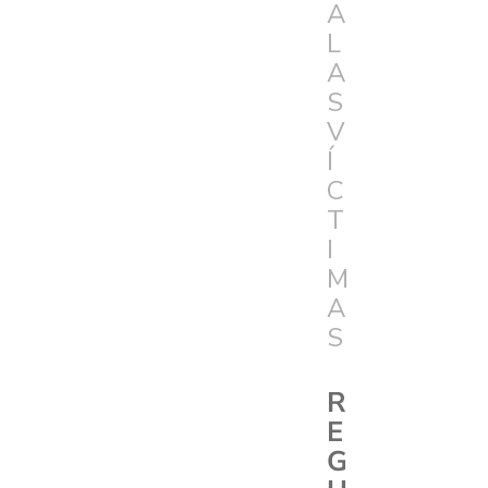
A
L
A
S
V
Í
C
T
I
M
A
S
R
E
G