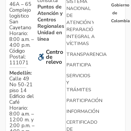
consulta
SISTEMA
46A – 65
Gobierno
Puntos de
NACIONAL
Complejo
Atención y
de
logístico
DE
Centros
Colombia
San
ATENCIÓN Y
Regionales
Cayetano
REPARACIÓN
Unidad en
Horario:
INTEGRAL A
línea
8:00 a.m. –
VÍCTIMAS
4:00 p.m.
Código
Centro
TRANSPARENCIA
Postal:
de
relevo
111071
PARTICIPA
Medellín:
SERVICIOS
Calle 49
Y
No 50-21
TRÁMITES
piso 14
Edificio del
PARTICIPACIÓN
Café
Horario:
INFORMACIÓN
8:00 a.m. –
12:00 m. y
CERTIFICADO
2:00 p.m. –
DE