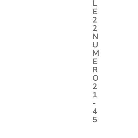
L
E
2
2
N
U
M
E
R
O
2
1
-
4
5