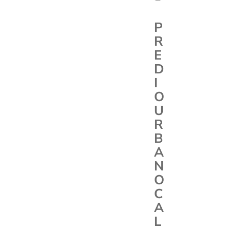
P
R
E
D
I
O
U
R
B
A
N
O
C
A
L