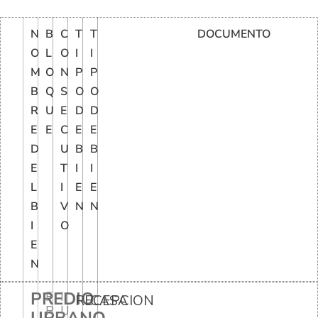
N
B
C
T
T
DOCUMENTO
O
L
O
I
I
M
O
N
P
P
B
Q
S
O
O
R
U
E
D
D
E
E
C
E
E
D
U
B
B
E
T
I
I
L
I
E
E
B
V
N
N
I
O
E
N
PREDIO
F
I
RECEPCION
CASA
R
U