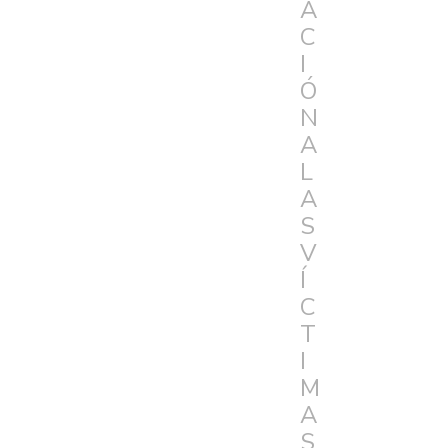
A
C
I
Ó
N
A
L
A
S
V
Í
C
T
I
M
A
S