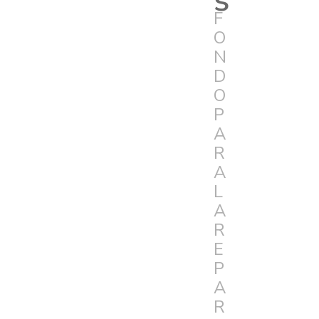
F
O
N
D
O
P
A
R
A
L
A
R
E
P
A
R