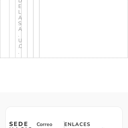
D
E
L
A
S
A
.
U
.C
.
SEDE
Correo
ENLACES