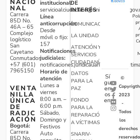
NACIO
institucional:
DE
NAL
servicioalciudadano@unidadvictimas.gov.
INTERÉS
Carrera
Pol
Línea
85D No.
pr
anticorrupción:
COMUNICACIONES
46A – 65
Desde
Complejo
pr
LA UNIDAD
móvil o fijo:
logístico
C
157
San
ATENCIÓN Y
Notificaciones
Cayetano
M
SERVICIOS
judiciales:
Conmutador:
CIUDADANÍA
+57 (601)
notificaciones.juridicauariv@unidadvictim
7965150
Horario de
DATOS
Sí
atención
©
PARA LA
gu
Lunes a
Copyrigth
VENTA
en
PAZ
viernes
NILLA
os
2023
8:00 a.m. –
ÚNICA
FONDO
en:
-
6:00 p.m.
DE
PARA LA
Todos
RADIC
Sábado,
REPARACIÓN
ACIÓN
Domingo y
los
A VÍCTIMAS
Bogotá:
Festivos
derechos
Carrera
Auto
SNARIV-
reservado
85D No.