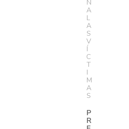
N
A
L
A
S
V
Í
C
T
I
M
A
S
P
R
E