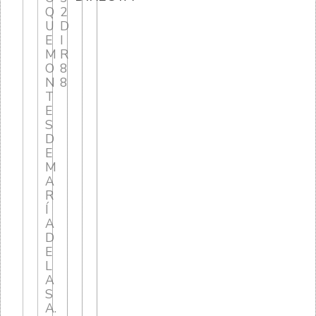
Q
2
U
D
E
I
M
R
O
8
N
8
T
E
S
D
E
M
A
R
Í
A
D
E
L
A
S
A.