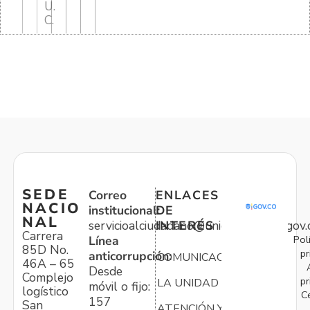
U.
C.
SEDE
Correo
ENLACES
NACIO
institucional:
DE
NAL
servicioalciudadano@unidadvictimas.gov.
INTERÉS
Carrera
Pol
Línea
85D No.
pr
anticorrupción:
COMUNICACIONES
46A – 65
Desde
Complejo
pr
LA UNIDAD
móvil o fijo:
logístico
C
157
San
ATENCIÓN Y