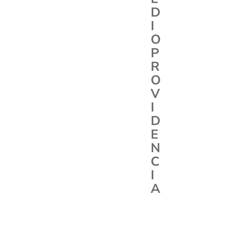
D
I
O
P
R
O
V
I
D
E
N
C
I
A