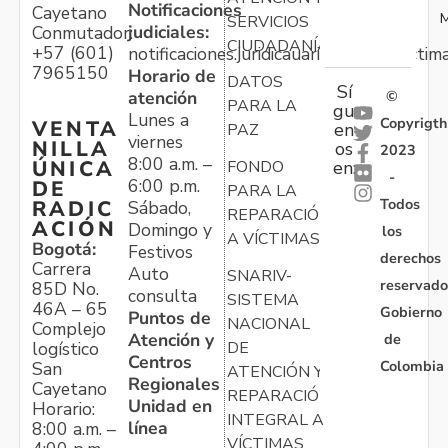
Notificaciones
Cayetano
M
SERVICIOS
judiciales:
Conmutador:
CIUDADANÍA
+57 (601)
notificaciones.juridicauariv@unidadvictim
7965150
Horario de
DATOS
Sí
atención
©
PARA LA
gu
Lunes a
Copyrigth
VENTA
en
PAZ
viernes
NILLA
os
2023
8:00 a.m. –
ÚNICA
FONDO
en:
-
6:00 p.m.
DE
PARA LA
Todos
RADIC
Sábado,
REPARACIÓN
ACIÓN
Domingo y
los
A VÍCTIMAS
Bogotá:
Festivos
derechos
Carrera
Auto
SNARIV-
reservado
85D No.
consulta
SISTEMA
46A – 65
Gobierno
Puntos de
NACIONAL
Complejo
Atención y
de
logístico
DE
Centros
Colombia
San
ATENCIÓN Y
Regionales
Cayetano
REPARACIÓN
Unidad en
Horario:
INTEGRAL A
línea
8:00 a.m. –
VÍCTIMAS