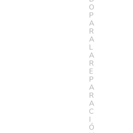
O
P
A
R
A
L
A
R
E
P
A
R
A
C
I
Ó