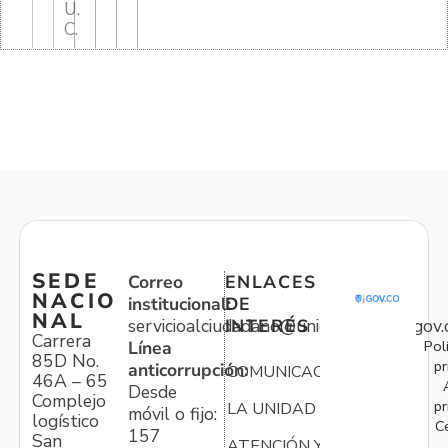
U.
C.
SEDE
Correo
ENLACES
NACIO
institucional:
DE
NAL
servicioalciudadano@unidadvictimas.gov.
INTERÉS
Carrera
Pol
Línea
85D No.
pr
anticorrupción:
COMUNICACIONES
46A – 65
Desde
Complejo
pr
LA UNIDAD
móvil o fijo:
logístico
C
157
San
ATENCIÓN Y