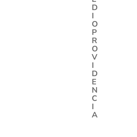
D
I
O
P
R
O
V
I
D
E
N
C
I
A