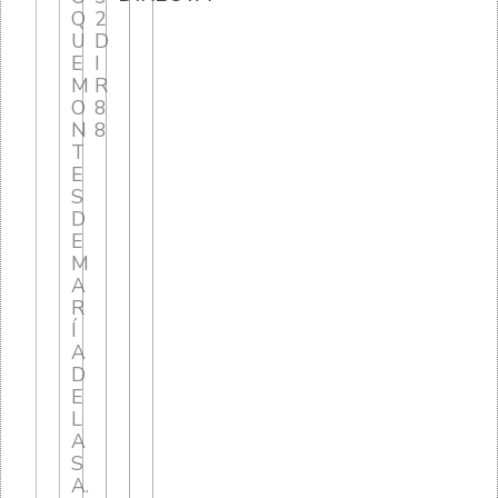
Q
2
U
D
E
I
M
R
O
8
N
8
T
E
S
D
E
M
A
R
Í
A
D
E
L
A
S
A.