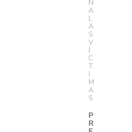
N
A
L
A
S
V
Í
C
T
I
M
A
S
P
R
E