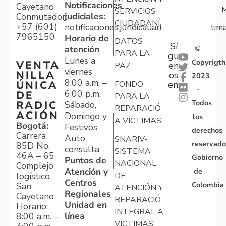
Notificaciones
Cayetano
M
SERVICIOS
judiciales:
Conmutador:
CIUDADANÍA
+57 (601)
notificaciones.juridicauariv@unidadvictim
7965150
Horario de
DATOS
Sí
atención
©
PARA LA
gu
Lunes a
Copyrigth
VENTA
en
PAZ
viernes
NILLA
os
2023
8:00 a.m. –
ÚNICA
FONDO
en:
-
6:00 p.m.
DE
PARA LA
Todos
RADIC
Sábado,
REPARACIÓN
ACIÓN
Domingo y
los
A VÍCTIMAS
Bogotá:
Festivos
derechos
Carrera
Auto
SNARIV-
reservado
85D No.
consulta
SISTEMA
46A – 65
Gobierno
Puntos de
NACIONAL
Complejo
Atención y
de
logístico
DE
Centros
Colombia
San
ATENCIÓN Y
Regionales
Cayetano
REPARACIÓN
Unidad en
Horario:
INTEGRAL A
línea
8:00 a.m. –
VÍCTIMAS