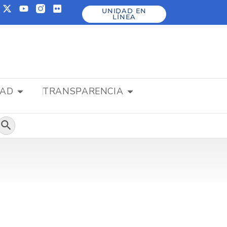
UNIDAD EN
LÍNEA
DAD
TRANSPARENCIA
Botón de búsqueda