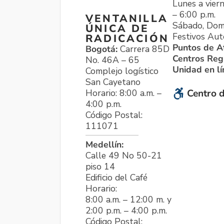
Lunes a viern
– 6:00 p.m.
VENTANILLA
Sábado, Dom
ÚNICA DE
Festivos Aut
RADICACIÓN
Puntos de A
Bogotá:
Carrera 85D
Centros Reg
No. 46A – 65
Unidad en l
Complejo logístico
San Cayetano
Horario: 8:00 a.m. –
Centro d
4:00 p.m.
Código Postal:
111071
Medellín:
Calle 49 No 50-21
piso 14
Edificio del Café
Horario:
8:00 a.m. – 12:00 m. y
2:00 p.m. – 4:00 p.m.
Código Postal: