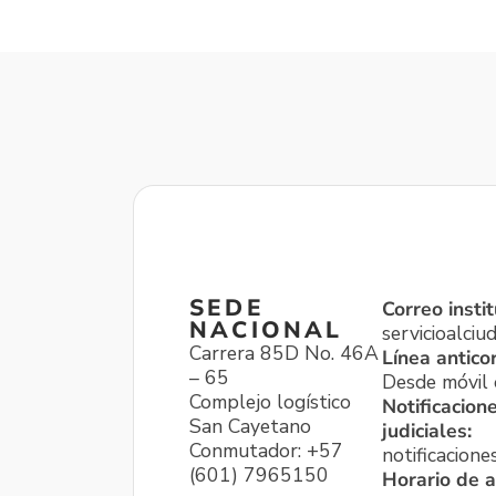
SEDE
Correo instit
NACIONAL
servicioalci
Carrera 85D No. 46A
Línea antico
– 65
Desde móvil o
Complejo logístico
Notificacion
San Cayetano
judiciales:
Conmutador: +57
notificacione
(601) 7965150
Horario de a