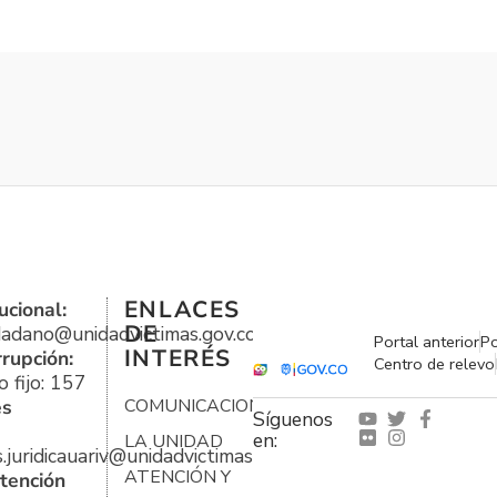
ENLACES
ucional:
DE
udadano@unidadvictimas.gov.co
Portal anterior
Po
INTERÉS
rrupción:
Centro de relevo
 fijo: 157
es
COMUNICACIONES
Síguenos
en:
LA UNIDAD
s.juridicauariv@unidadvictimas.gov.co
ATENCIÓN Y
tención