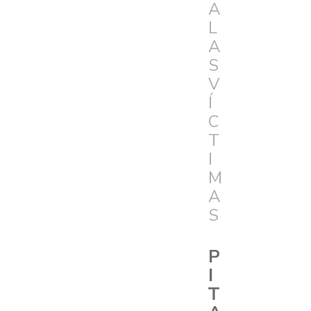
A
L
A
S
V
Í
C
T
I
M
A
S
P
I
T