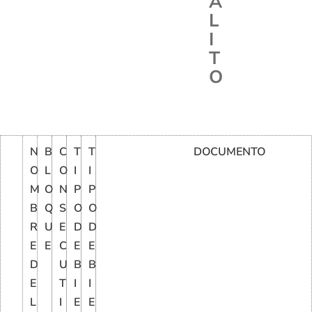
A
L
I
T
O
N
B
C
T
T
DOCUMENTO
O
L
O
I
I
M
O
N
P
P
B
Q
S
O
O
R
U
E
D
D
E
E
C
E
E
D
U
B
B
E
T
I
I
L
I
E
E