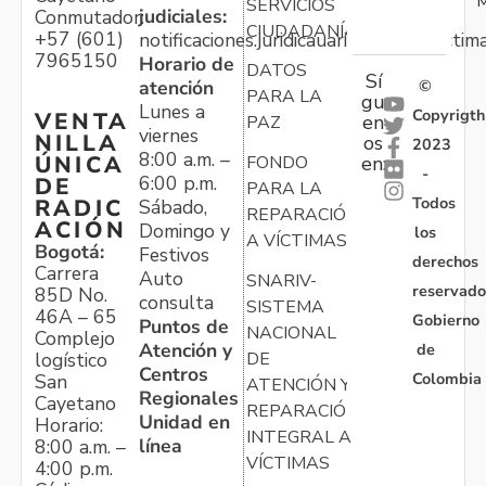
M
SERVICIOS
judiciales:
Conmutador:
CIUDADANÍA
+57 (601)
notificaciones.juridicauariv@unidadvictim
7965150
Horario de
DATOS
Sí
atención
©
PARA LA
gu
Lunes a
Copyrigth
VENTA
en
PAZ
viernes
NILLA
os
2023
8:00 a.m. –
ÚNICA
FONDO
en:
-
6:00 p.m.
DE
PARA LA
Todos
RADIC
Sábado,
REPARACIÓN
ACIÓN
Domingo y
los
A VÍCTIMAS
Bogotá:
Festivos
derechos
Carrera
Auto
SNARIV-
reservado
85D No.
consulta
SISTEMA
46A – 65
Gobierno
Puntos de
NACIONAL
Complejo
Atención y
de
logístico
DE
Centros
Colombia
San
ATENCIÓN Y
Regionales
Cayetano
REPARACIÓN
Unidad en
Horario:
INTEGRAL A
línea
8:00 a.m. –
VÍCTIMAS
4:00 p.m.