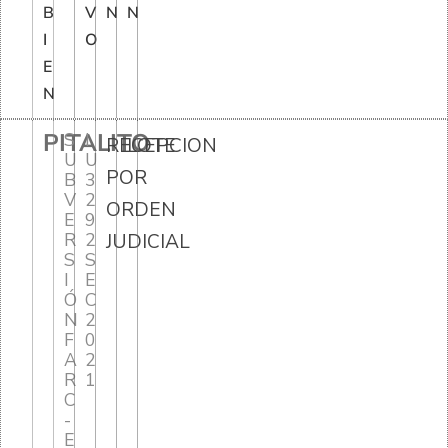
B
V
N
N
I
O
E
N
PITALITO
S
I
RECEPCION
LOTE
U
U
POR
B
3
V
2
ORDEN
E
9
R
2
JUDICIAL
S
S
I
E
Ó
C
N
2
F
0
A
2
R
1
C
-
E