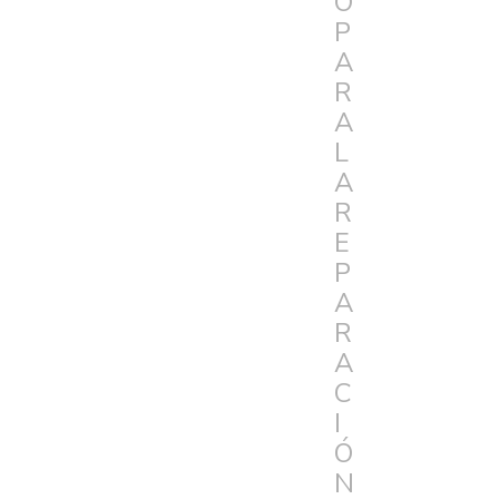
O
P
A
R
A
L
A
R
E
P
A
R
A
C
I
Ó
N