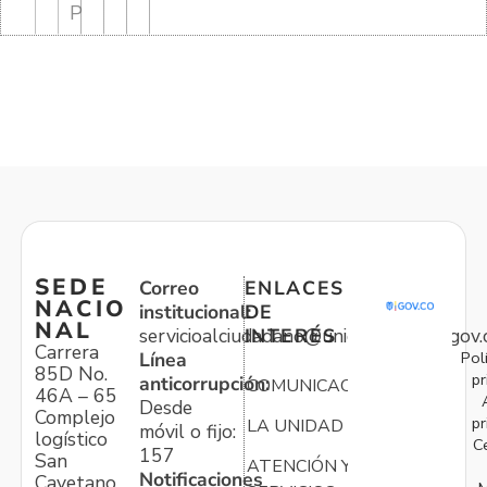
P
SEDE
Correo
ENLACES
NACIO
institucional:
DE
NAL
servicioalciudadano@unidadvictimas.gov.
INTERÉS
Carrera
Pol
Línea
85D No.
pr
anticorrupción:
COMUNICACIONES
46A – 65
Desde
Complejo
pr
LA UNIDAD
móvil o fijo:
logístico
C
157
San
ATENCIÓN Y
Notificaciones
Cayetano