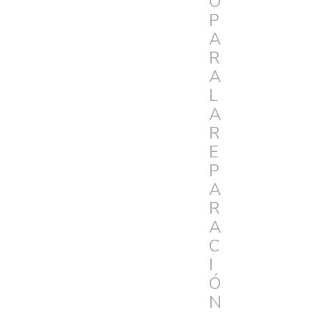
O
P
A
R
A
L
A
R
E
P
A
R
A
C
I
Ó
N