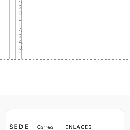
A
S
D
E
L
A
S
A.
U.
C.
SEDE
Correo
ENLACES