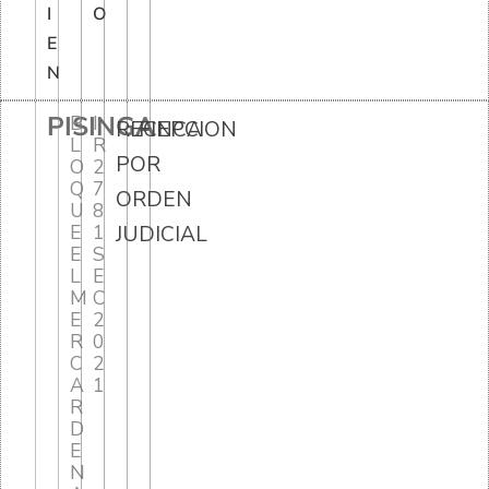
I
O
E
N
PISINGA
B
I
RECEPCION
FINCA
L
R
POR
O
2
Q
7
ORDEN
U
8
E
1
JUDICIAL
E
S
L
E
M
C
E
2
R
0
C
2
A
1
R
D
E
N