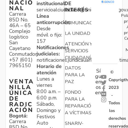
NACIO
institucional:
DE
NAL
servicioalciudadano@unidadvictimas.gov.
INTERÉS
Carrera
Pol
Línea
85D No.
pr
anticorrupción:
COMUNICACIONES
46A – 65
Desde
Complejo
pr
LA UNIDAD
móvil o fijo:
logístico
C
157
San
ATENCIÓN Y
Notificaciones
Cayetano
M
SERVICIOS
judiciales:
Conmutador:
CIUDADANÍA
+57 (601)
notificaciones.juridicauariv@unidadvictim
7965150
Horario de
DATOS
Sí
atención
©
PARA LA
gu
Lunes a
Copyrigth
VENTA
en
PAZ
viernes
NILLA
os
2023
8:00 a.m. –
ÚNICA
FONDO
en:
-
6:00 p.m.
DE
PARA LA
Todos
RADIC
Sábado,
REPARACIÓN
ACIÓN
Domingo y
los
A VÍCTIMAS
Bogotá:
Festivos
derechos
Carrera
Auto
SNARIV-
reservado
85D No.