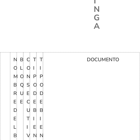
I
N
G
A
N
B
C
T
T
DOCUMENTO
O
L
O
I
I
M
O
N
P
P
B
Q
S
O
O
R
U
E
D
D
E
E
C
E
E
D
U
B
B
E
T
I
I
L
I
E
E
B
V
N
N