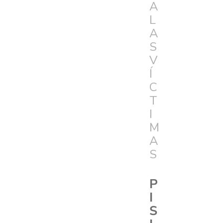
A
L
A
S
V
Í
C
T
I
M
A
S
P
I
S