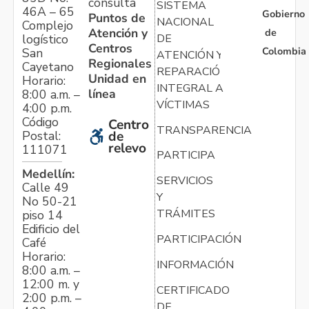
consulta
SISTEMA
46A – 65
Gobierno
Puntos de
NACIONAL
Complejo
Atención y
de
logístico
DE
Centros
Colombia
San
ATENCIÓN Y
Regionales
Cayetano
REPARACIÓN
Unidad en
Horario:
INTEGRAL A
línea
8:00 a.m. –
VÍCTIMAS
4:00 p.m.
Código
Centro
TRANSPARENCIA
Postal:
de
relevo
111071
PARTICIPA
Medellín:
SERVICIOS
Calle 49
Y
No 50-21
TRÁMITES
piso 14
Edificio del
PARTICIPACIÓN
Café
Horario:
INFORMACIÓN
8:00 a.m. –
12:00 m. y
CERTIFICADO
2:00 p.m. –
DE