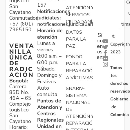
logístico
C
157
San
ATENCIÓN Y
Notificaciones
Cayetano
M
SERVICIOS
judiciales:
Conmutador:
CIUDADANÍA
+57 (601)
notificaciones.juridicauariv@unidadvictim
7965150
Horario de
DATOS
Sí
atención
©
PARA LA
gu
Lunes a
Copyrigth
VENTA
en
PAZ
viernes
NILLA
os
2023
8:00 a.m. –
ÚNICA
FONDO
en:
-
6:00 p.m.
DE
PARA LA
Todos
RADIC
Sábado,
REPARACIÓN
ACIÓN
Domingo y
los
A VÍCTIMAS
Bogotá:
Festivos
derechos
Carrera
Auto
SNARIV-
reservado
85D No.
consulta
SISTEMA
46A – 65
Gobierno
Puntos de
NACIONAL
Complejo
Atención y
de
logístico
DE
Centros
Colombia
San
ATENCIÓN Y
Regionales
Cayetano
REPARACIÓN
Unidad en
Horario: