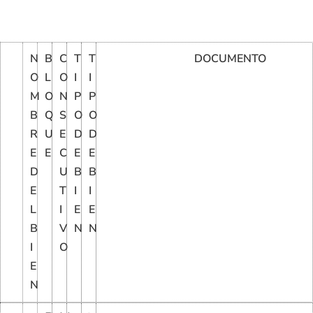
N
B
C
T
T
DOCUMENTO
O
L
O
I
I
M
O
N
P
P
B
Q
S
O
O
R
U
E
D
D
E
E
C
E
E
D
U
B
B
E
T
I
I
L
I
E
E
B
V
N
N
I
O
E
N