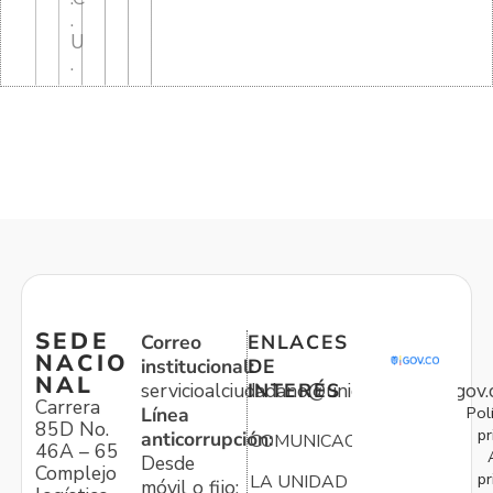
.
U
.
SEDE
Correo
ENLACES
NACIO
institucional:
DE
NAL
servicioalciudadano@unidadvictimas.gov.
INTERÉS
Carrera
Pol
Línea
85D No.
pr
anticorrupción:
COMUNICACIONES
46A – 65
Desde
Complejo
pr
LA UNIDAD
móvil o fijo: