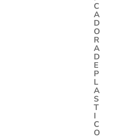
C
A
D
O
R
A
D
E
P
L
A
S
T
I
C
O