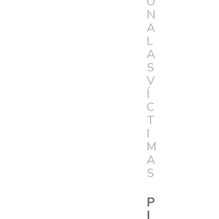
Ó
N
A
L
A
S
V
Í
C
T
I
M
A
S
P
I