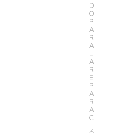
D
O
P
A
R
A
L
A
R
E
P
A
R
A
C
I