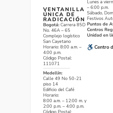
Lunes a viern
– 6:00 p.m.
VENTANILLA
Sábado, Dom
ÚNICA DE
Festivos Aut
RADICACIÓN
Puntos de A
Bogotá:
Carrera 85D
Centros Reg
No. 46A – 65
Unidad en l
Complejo logístico
San Cayetano
Horario: 8:00 a.m. –
Centro d
4:00 p.m.
Código Postal:
111071
Medellín:
Calle 49 No 50-21
piso 14
Edificio del Café
Horario:
8:00 a.m. – 12:00 m. y
2:00 p.m. – 4:00 p.m.
Código Postal: