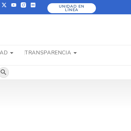
UNIDAD EN
LÍNEA
DAD
TRANSPARENCIA
Botón de búsqueda