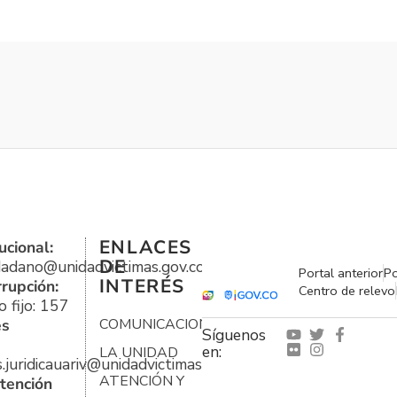
ENLACES
ucional:
DE
udadano@unidadvictimas.gov.co
Portal anterior
Po
INTERÉS
rrupción:
Centro de relevo
 fijo: 157
es
COMUNICACIONES
Síguenos
en:
LA UNIDAD
s.juridicauariv@unidadvictimas.gov.co
ATENCIÓN Y
tención