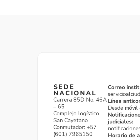
SEDE
Correo instit
NACIONAL
servicioalci
Carrera 85D No. 46A
Línea antico
– 65
Desde móvil o
Complejo logístico
Notificacion
San Cayetano
judiciales:
Conmutador: +57
notificacione
(601) 7965150
Horario de a