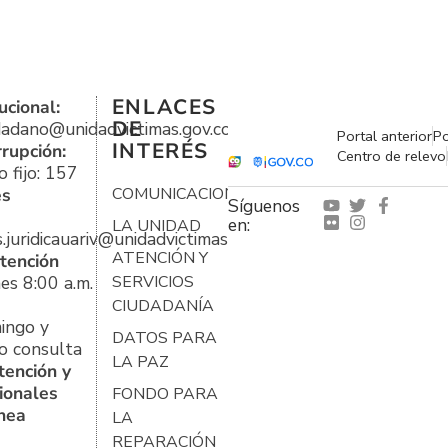
ENLACES
ucional:
DE
udadano@unidadvictimas.gov.co
Portal anterior
Po
INTERÉS
rrupción:
Centro de relevo
 fijo: 157
es
COMUNICACIONES
Síguenos
en:
LA UNIDAD
s.juridicauariv@unidadvictimas.gov.co
ATENCIÓN Y
tención
es 8:00 a.m.
SERVICIOS
CIUDADANÍA
ingo y
DATOS PARA
o consulta
LA PAZ
tención y
ionales
FONDO PARA
ínea
LA
REPARACIÓN