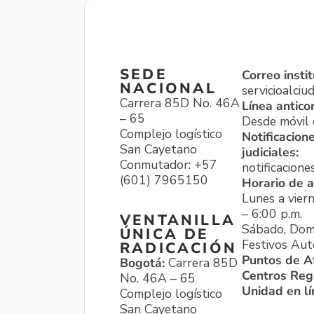
SEDE
Correo instit
NACIONAL
servicioalci
Carrera 85D No. 46A
Línea antico
– 65
Desde móvil o
Complejo logístico
Notificacion
San Cayetano
judiciales:
Conmutador: +57
notificacione
(601) 7965150
Horario de a
Lunes a viern
– 6:00 p.m.
VENTANILLA
Sábado, Dom
ÚNICA DE
Festivos Aut
RADICACIÓN
Puntos de A
Bogotá:
Carrera 85D
Centros Reg
No. 46A – 65
Unidad en l
Complejo logístico
San Cayetano