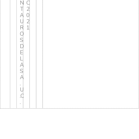
N
C
T
2
A
0
U
2
R
1
O
S
D
E
L
A
S
A
.
U
.C
.