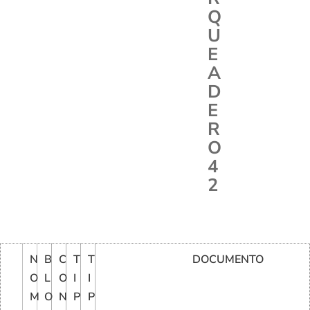
Q
U
E
A
D
E
R
O
4
2
N
B
C
T
T
DOCUMENTO
O
L
O
I
I
M
O
N
P
P