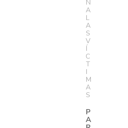
N
A
L
A
S
V
Í
C
T
I
M
A
S
P
A
R