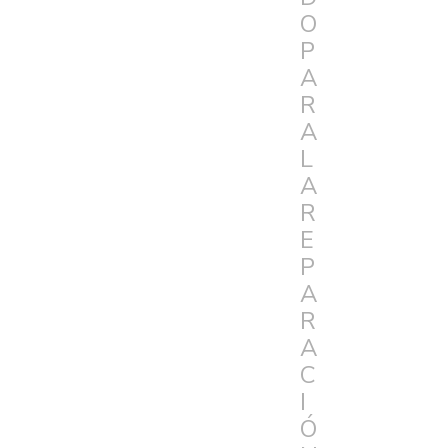
O
P
A
R
A
L
A
R
E
P
A
R
A
C
I
Ó