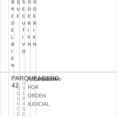
B
Q
S
O
O
R
U
E
D
D
E
E
C
E
E
D
U
B
B
E
T
I
I
L
I
E
E
B
V
N
N
I
O
E
N
PARQUEADERO
B
I
RECEPCION
Parqueadero
L
U
42
POR
O
3
Q
1
ORDEN
U
8
E
4
JUDICIAL
C
S
E
E