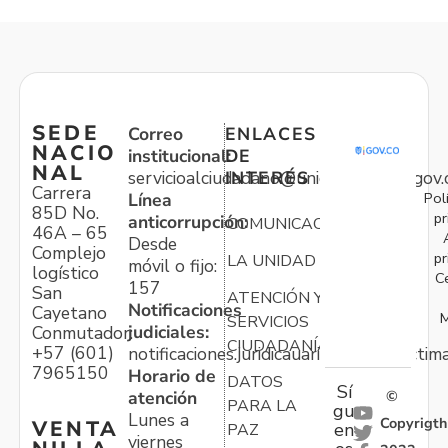
SEDE
Correo
ENLACES
NACIO
institucional:
DE
NAL
servicioalciudadano@unidadvictimas.gov.
INTERÉS
Carrera
Pol
Línea
85D No.
pr
anticorrupción:
COMUNICACIONES
46A – 65
Desde
Complejo
pr
LA UNIDAD
móvil o fijo:
logístico
C
157
San
ATENCIÓN Y
Notificaciones
Cayetano
M
SERVICIOS
judiciales:
Conmutador:
CIUDADANÍA
+57 (601)
notificaciones.juridicauariv@unidadvictim
7965150
Horario de
DATOS
Sí
atención
©
PARA LA
gu
Lunes a
Copyrigth
VENTA
en
PAZ
viernes