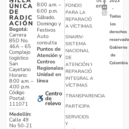
NILLA
os
2023
8:00 a.m. –
ÚNICA
FONDO
en:
-
6:00 p.m.
DE
PARA LA
Todos
RADIC
Sábado,
REPARACIÓN
ACIÓN
Domingo y
los
A VÍCTIMAS
Bogotá:
Festivos
derechos
Carrera
Auto
SNARIV-
reservado
85D No.
consulta
SISTEMA
46A – 65
Gobierno
Puntos de
NACIONAL
Complejo
Atención y
de
logístico
DE
Centros
Colombia
San
ATENCIÓN Y
Regionales
Cayetano
REPARACIÓN
Unidad en
Horario:
INTEGRAL A
línea
8:00 a.m. –
VÍCTIMAS
4:00 p.m.
Código
Centro
TRANSPARENCIA
Postal:
de
relevo
111071
PARTICIPA
Medellín:
SERVICIOS
Calle 49
Y
No 50-21