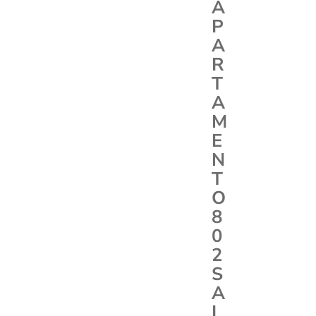
A
P
A
R
T
A
M
E
N
T
O
8
0
2
S
A
I