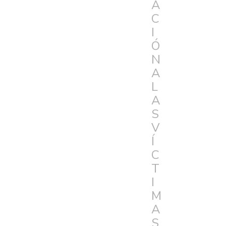
A
C
I
Ó
N
A
L
A
S
V
Í
C
T
I
M
A
S