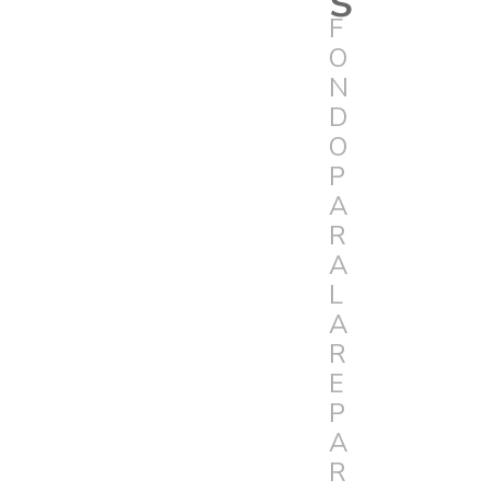
F
O
N
D
O
P
A
R
A
L
A
R
E
P
A
R