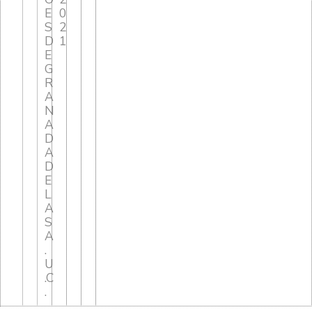
E
0
S
2
D
1
E
G
R
A
N
A
D
A
D
E
L
A
S
A
.
U
.C
.