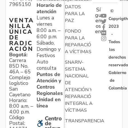
7965150
Horario de
DATOS
Sí
atención
©
PARA LA
gu
Lunes a
Copyrigth
VENTA
en
PAZ
viernes
NILLA
os
2023
8:00 a.m. –
ÚNICA
FONDO
en:
-
6:00 p.m.
DE
PARA LA
Todos
RADIC
Sábado,
REPARACIÓN
ACIÓN
Domingo y
los
A VÍCTIMAS
Bogotá:
Festivos
derechos
Carrera
Auto
SNARIV-
reservado
85D No.
consulta
SISTEMA
46A – 65
Gobierno
Puntos de
NACIONAL
Complejo
Atención y
de
logístico
DE
Centros
Colombia
San
ATENCIÓN Y
Regionales
Cayetano
REPARACIÓN
Unidad en
Horario:
INTEGRAL A
línea
8:00 a.m. –
VÍCTIMAS
4:00 p.m.
Código
Centro
TRANSPARENCIA
Postal:
de