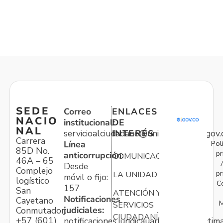
SEDE
Correo
ENLACES
NACIO
institucional:
DE
NAL
servicioalciudadano@unidadvictimas.gov.
INTERÉS
Carrera
Pol
Línea
85D No.
pr
anticorrupción:
COMUNICACIONES
46A – 65
Desde
Complejo
pr
LA UNIDAD
móvil o fijo:
logístico
C
157
San
ATENCIÓN Y
Notificaciones
Cayetano
M
SERVICIOS
judiciales:
Conmutador:
CIUDADANÍA
+57 (601)
notificaciones.juridicauariv@unidadvictim