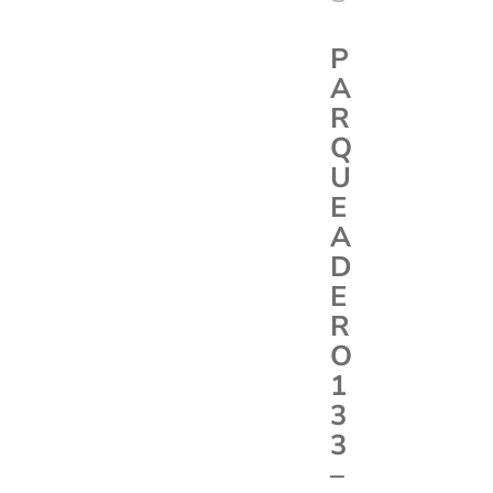
P
A
R
Q
U
E
A
D
E
R
O
1
3
3
–