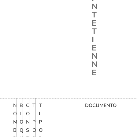
N
T
E
T
I
E
N
N
E
N
B
C
T
T
DOCUMENTO
O
L
O
I
I
M
O
N
P
P
B
Q
S
O
O