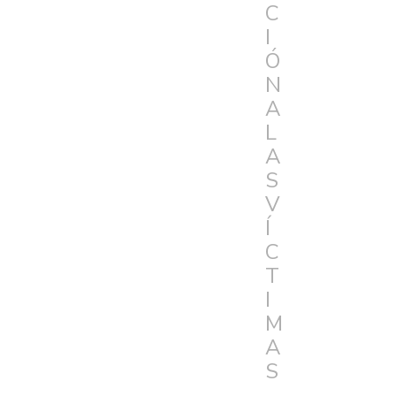
C
I
Ó
N
A
L
A
S
V
Í
C
T
I
M
A
S