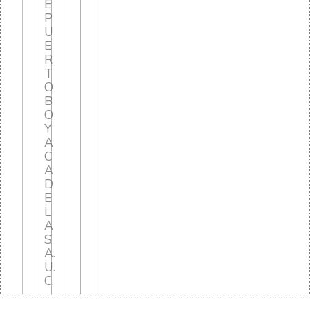
E
P
U
E
R
T
O
B
O
Y
A
C
A
D
E
L
A
S
A.
U.
C.