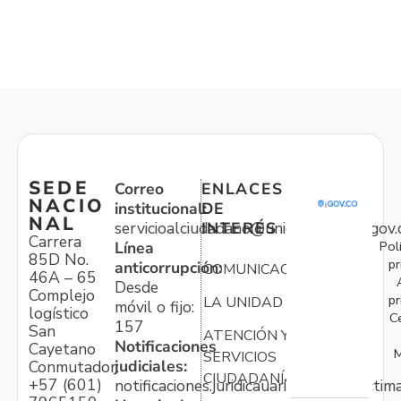
SEDE
Correo
ENLACES
NACIO
institucional:
DE
NAL
servicioalciudadano@unidadvictimas.gov.
INTERÉS
Carrera
Pol
Línea
85D No.
pr
anticorrupción:
COMUNICACIONES
46A – 65
Desde
Complejo
pr
LA UNIDAD
móvil o fijo:
logístico
C
157
San
ATENCIÓN Y
Notificaciones
Cayetano
M
SERVICIOS
judiciales:
Conmutador:
CIUDADANÍA
+57 (601)
notificaciones.juridicauariv@unidadvictim