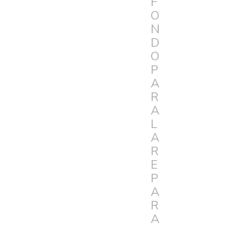
F
O
N
D
O
P
A
R
A
L
A
R
E
P
A
R
A