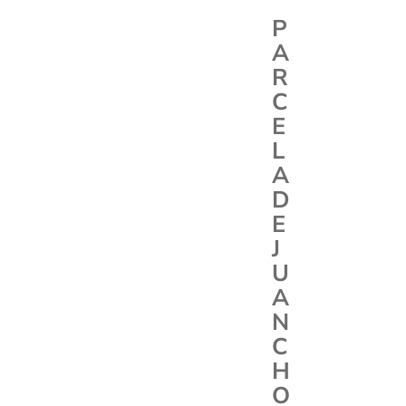
P
A
R
C
E
L
A
D
E
J
U
A
N
C
H
O