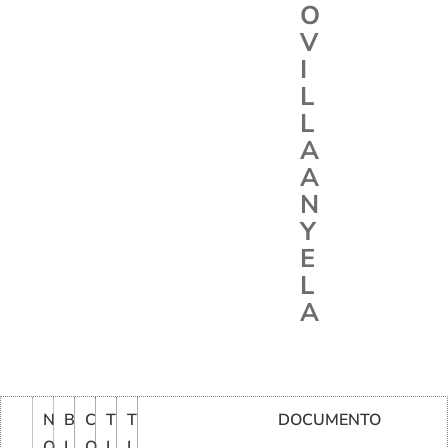
O
V
I
L
L
A
A
N
Y
E
L
A
N
B
C
T
T
DOCUMENTO
O
L
O
I
I