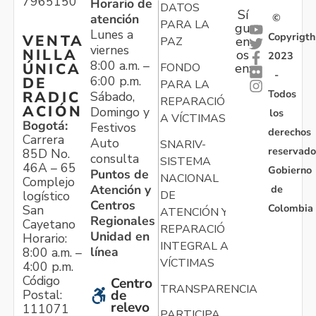
7965150
Horario de
DATOS
Sí
atención
©
PARA LA
gu
Lunes a
Copyrigth
VENTA
en
PAZ
viernes
NILLA
os
2023
8:00 a.m. –
ÚNICA
FONDO
en:
-
6:00 p.m.
DE
PARA LA
Todos
RADIC
Sábado,
REPARACIÓN
ACIÓN
Domingo y
los
A VÍCTIMAS
Bogotá:
Festivos
derechos
Carrera
Auto
SNARIV-
reservado
85D No.
consulta
SISTEMA
46A – 65
Gobierno
Puntos de
NACIONAL
Complejo
Atención y
de
logístico
DE
Centros
Colombia
San
ATENCIÓN Y
Regionales
Cayetano
REPARACIÓN
Unidad en
Horario:
INTEGRAL A
línea
8:00 a.m. –
VÍCTIMAS
4:00 p.m.
Código
Centro
TRANSPARENCIA
Postal:
de
relevo
111071
PARTICIPA