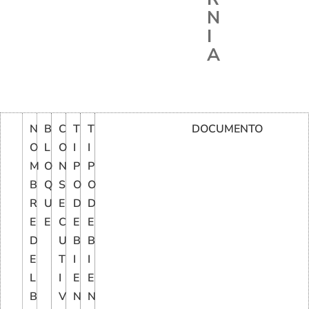
N
I
A
N
B
C
T
T
DOCUMENTO
O
L
O
I
I
M
O
N
P
P
B
Q
S
O
O
R
U
E
D
D
E
E
C
E
E
D
U
B
B
E
T
I
I
L
I
E
E
B
V
N
N