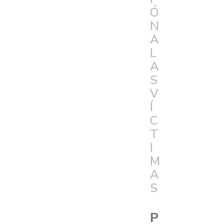
Ó
N
A
L
A
S
V
Í
C
T
I
M
A
S
P