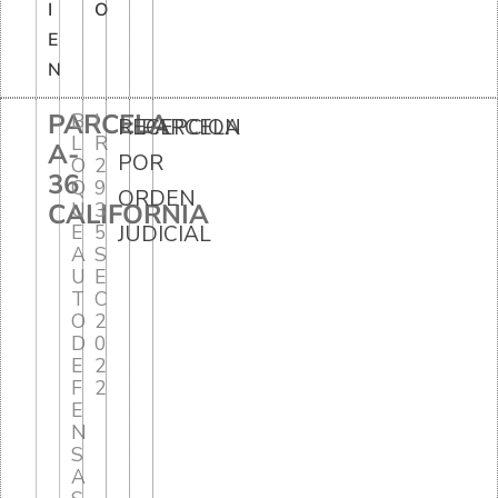
I
O
E
N
PARCELA
B
I
RECEPCION
PARCELA
L
R
A-
POR
O
2
36
Q
9
ORDEN
CALIFORNIA
U
3
E
5
JUDICIAL
A
S
U
E
T
C
O
2
D
0
E
2
F
2
E
N
S
A