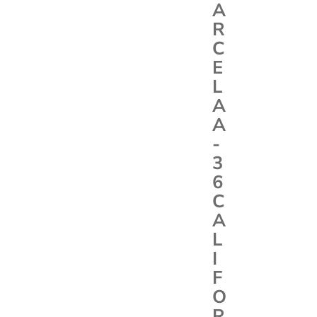
A
R
C
E
L
A
A
-
3
6
C
A
L
I
F
O
R