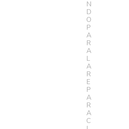
N
D
O
P
A
R
A
L
A
R
E
P
A
R
A
C
I