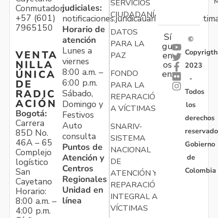
M
SERVICIOS
judiciales:
Conmutador:
CIUDADANÍA
+57 (601)
notificaciones.juridicauariv@unidadvictim
7965150
Horario de
DATOS
Sí
atención
©
PARA LA
gu
Lunes a
Copyrigth
VENTA
en
PAZ
viernes
NILLA
os
2023
8:00 a.m. –
ÚNICA
FONDO
en:
-
6:00 p.m.
DE
PARA LA
Todos
RADIC
Sábado,
REPARACIÓN
ACIÓN
Domingo y
los
A VÍCTIMAS
Bogotá:
Festivos
derechos
Carrera
Auto
SNARIV-
reservado
85D No.
consulta
SISTEMA
46A – 65
Gobierno
Puntos de
NACIONAL
Complejo
Atención y
de
logístico
DE
Centros
Colombia
San
ATENCIÓN Y
Regionales
Cayetano
REPARACIÓN
Unidad en
Horario:
INTEGRAL A
línea
8:00 a.m. –
VÍCTIMAS
4:00 p.m.