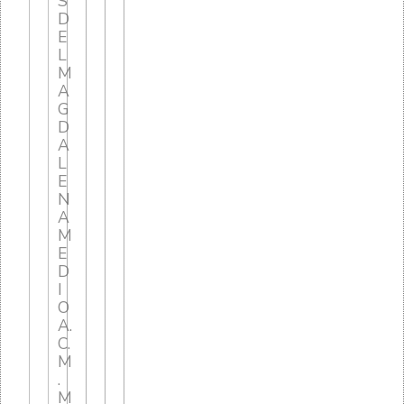
S
D
E
L
M
A
G
D
A
L
E
N
A
M
E
D
I
O
A.
C.
M
.
M