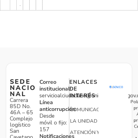
.
SEDE
Correo
ENLACES
NACIO
institucional:
DE
NAL
servicioalciudadano@unidadvictimas.gov.
INTERÉS
Carrera
Pol
Línea
85D No.
pr
anticorrupción:
COMUNICACIONES
46A – 65
Desde
Complejo
pr
LA UNIDAD
móvil o fijo:
logístico
C
157
San
ATENCIÓN Y
Notificaciones
Cayetano