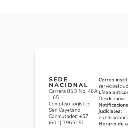
SEDE
Correo instit
NACIONAL
servicioalci
Carrera 85D No. 46A
Línea antico
– 65
Desde móvil o
Complejo logístico
Notificacion
San Cayetano
judiciales:
Conmutador: +57
notificacione
(601) 7965150
Horario de a