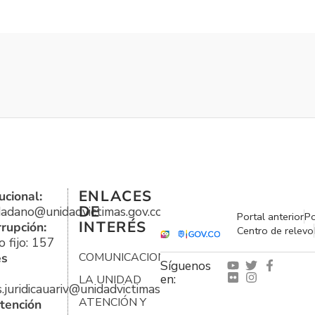
ENLACES
ucional:
DE
udadano@unidadvictimas.gov.co
Portal anterior
Po
INTERÉS
rrupción:
Centro de relevo
 fijo: 157
es
COMUNICACIONES
Síguenos
en:
LA UNIDAD
s.juridicauariv@unidadvictimas.gov.co
ATENCIÓN Y
tención