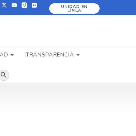
UNIDAD EN
LÍNEA
DAD
TRANSPARENCIA
Botón de búsqueda