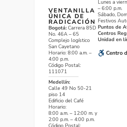
Lunes a viern
– 6:00 p.m.
VENTANILLA
Sábado, Dom
ÚNICA DE
Festivos Aut
RADICACIÓN
Puntos de A
Bogotá:
Carrera 85D
Centros Reg
No. 46A – 65
Unidad en l
Complejo logístico
San Cayetano
Horario: 8:00 a.m. –
Centro d
4:00 p.m.
Código Postal:
111071
Medellín:
Calle 49 No 50-21
piso 14
Edificio del Café
Horario:
8:00 a.m. – 12:00 m. y
2:00 p.m. – 4:00 p.m.
Código Postal: