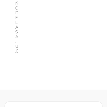
Ñ
O
D
E
L
A
S
A
.
U
.C
.