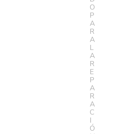
O
P
A
R
A
L
A
R
E
P
A
R
A
C
I
Ó