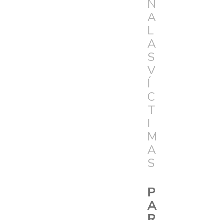
N
A
L
A
S
V
Í
C
T
I
M
A
S
P
A
R