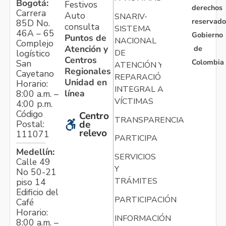
Bogotá:
Festivos
derechos
Carrera
Auto
SNARIV-
reservado
85D No.
consulta
SISTEMA
46A – 65
Gobierno
Puntos de
NACIONAL
Complejo
Atención y
de
logístico
DE
Centros
Colombia
San
ATENCIÓN Y
Regionales
Cayetano
REPARACIÓN
Unidad en
Horario:
INTEGRAL A
línea
8:00 a.m. –
VÍCTIMAS
4:00 p.m.
Código
Centro
TRANSPARENCIA
Postal:
de
relevo
111071
PARTICIPA
Medellín:
SERVICIOS
Calle 49
Y
No 50-21
TRÁMITES
piso 14
Edificio del
PARTICIPACIÓN
Café
Horario:
INFORMACIÓN
8:00 a.m. –