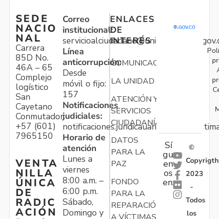
SEDE
Correo
ENLACES
NACIO
institucional:
DE
NAL
servicioalciudadano@unidadvictimas.gov.
INTERÉS
Carrera
Pol
Línea
85D No.
pr
anticorrupción:
COMUNICACIONES
46A – 65
Desde
Complejo
pr
LA UNIDAD
móvil o fijo:
logístico
C
157
San
ATENCIÓN Y
Notificaciones
Cayetano
M
SERVICIOS
judiciales:
Conmutador:
CIUDADANÍA
+57 (601)
notificaciones.juridicauariv@unidadvictim
7965150
Horario de
DATOS
Sí
atención
©
PARA LA
gu
Lunes a
Copyrigth
VENTA
en
PAZ
viernes
NILLA
os
2023
8:00 a.m. –
ÚNICA
FONDO
en:
-
6:00 p.m.
DE
PARA LA
Todos
RADIC
Sábado,
REPARACIÓN
ACIÓN
Domingo y
los
A VÍCTIMAS