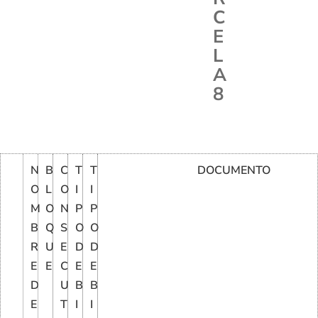
C
E
L
A
8
N
B
C
T
T
DOCUMENTO
O
L
O
I
I
M
O
N
P
P
B
Q
S
O
O
R
U
E
D
D
E
E
C
E
E
D
U
B
B
E
T
I
I