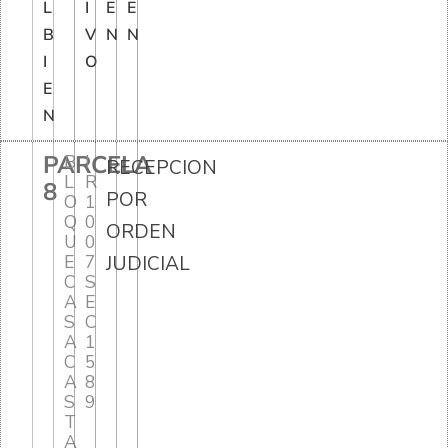
L
I
E
E
B
V
N
N
I
O
E
N
PARCELA
B
I
RECEPCION
L
R
8
POR
O
1
Q
0
ORDEN
U
0
E
7
JUDICIAL
C
S
A
E
S
C
A
1
C
5
A
8
S
9
T
A