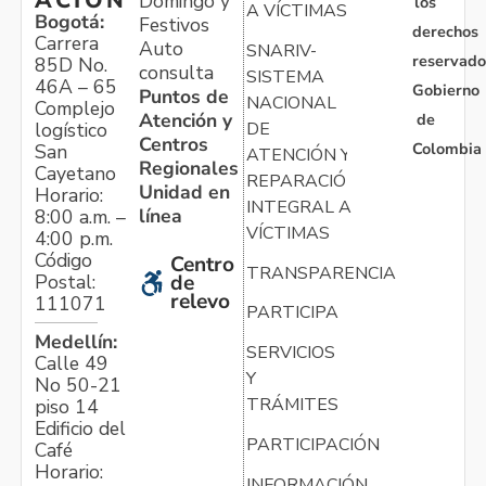
Domingo y
los
A VÍCTIMAS
Bogotá:
Festivos
derechos
Carrera
Auto
SNARIV-
reservado
85D No.
consulta
SISTEMA
46A – 65
Gobierno
Puntos de
NACIONAL
Complejo
Atención y
de
logístico
DE
Centros
Colombia
San
ATENCIÓN Y
Regionales
Cayetano
REPARACIÓN
Unidad en
Horario:
INTEGRAL A
línea
8:00 a.m. –
VÍCTIMAS
4:00 p.m.
Código
Centro
TRANSPARENCIA
Postal:
de
relevo
111071
PARTICIPA
Medellín:
SERVICIOS
Calle 49
Y
No 50-21
TRÁMITES
piso 14
Edificio del
PARTICIPACIÓN
Café
Horario:
INFORMACIÓN