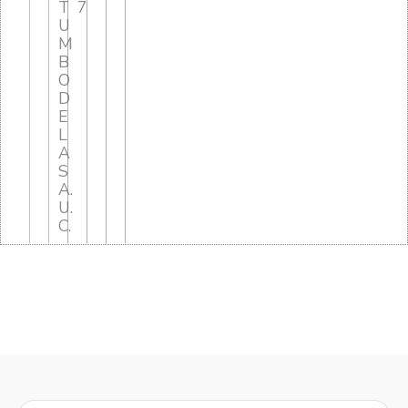
T
7
U
M
B
O
D
E
L
A
S
A.
U.
C.