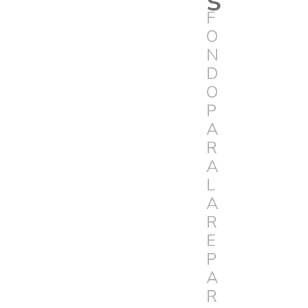
F
O
N
D
O
P
A
R
A
L
A
R
E
P
A
R