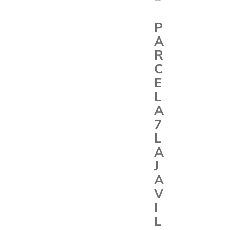
P
A
R
C
E
L
A
7
L
A
J
A
V
I
L