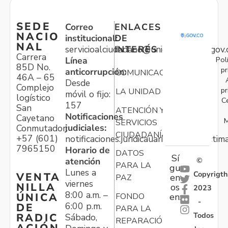
SEDE
Correo
ENLACES
NACIO
institucional:
DE
NAL
servicioalciudadano@unidadvictimas.gov.
INTERÉS
Carrera
Pol
Línea
85D No.
pr
anticorrupción:
COMUNICACIONES
46A – 65
Desde
Complejo
pr
LA UNIDAD
móvil o fijo:
logístico
C
157
San
ATENCIÓN Y
Notificaciones
Cayetano
M
SERVICIOS
judiciales:
Conmutador:
CIUDADANÍA
+57 (601)
notificaciones.juridicauariv@unidadvictim
7965150
Horario de
DATOS
Sí
atención
©
PARA LA
gu
Lunes a
Copyrigth
VENTA
en
PAZ
viernes
NILLA
os
2023
8:00 a.m. –
ÚNICA
FONDO
en:
-
6:00 p.m.
DE
PARA LA
Todos
RADIC
Sábado,
REPARACIÓN
ACIÓN