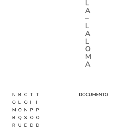
L
A
–
L
A
L
O
M
A
N
B
C
T
T
DOCUMENTO
O
L
O
I
I
M
O
N
P
P
B
Q
S
O
O
R
U
E
D
D