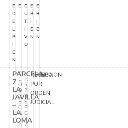
E
E
C
E
E
D
U
B
B
E
T
I
I
L
I
E
E
B
V
N
N
I
O
E
N
PARCELA
B
I
RECEPCION
FINCA
L
R
7
POR
O
5
LA
Q
2
ORDEN
JAVILLA
U
3
E
S
JUDICIAL
–
C
E
LA
A
C
T
7
LOMA
A
7