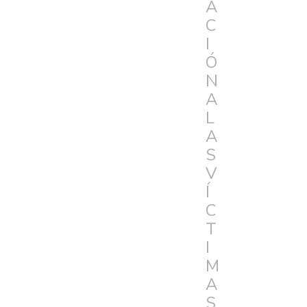
A
C
I
Ó
N
A
L
A
S
V
Í
C
T
I
M
A
S