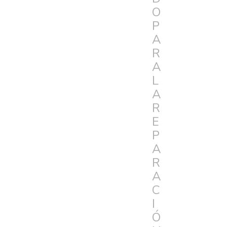
O
P
A
R
A
L
A
R
E
P
A
R
A
C
I
Ó