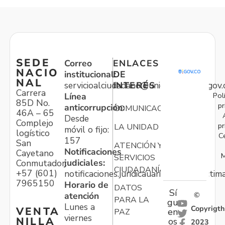
SEDE
Correo
ENLACES
NACIO
institucional:
DE
NAL
servicioalciudadano@unidadvictimas.gov.
INTERÉS
Carrera
Pol
Línea
85D No.
pr
anticorrupción:
COMUNICACIONES
46A – 65
Desde
Complejo
pr
LA UNIDAD
móvil o fijo:
logístico
C
157
San
ATENCIÓN Y
Notificaciones
Cayetano
M
SERVICIOS
judiciales:
Conmutador:
CIUDADANÍA
+57 (601)
notificaciones.juridicauariv@unidadvictim
7965150
Horario de
DATOS
Sí
atención
©
PARA LA
gu
Lunes a
Copyrigth
VENTA
en
PAZ
viernes
NILLA
os
2023