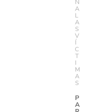
N
A
L
A
S
V
Í
C
T
I
M
A
S
P
A
R