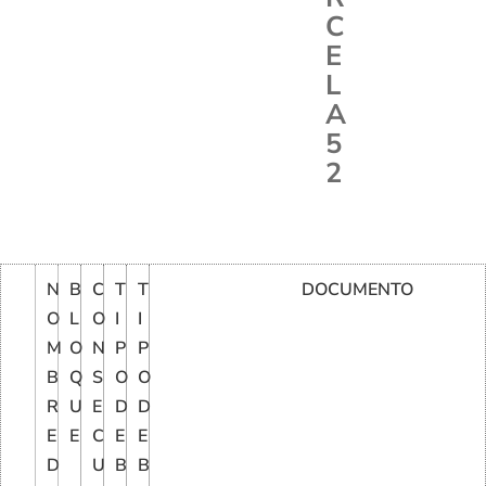
C
E
L
A
5
2
N
B
C
T
T
DOCUMENTO
O
L
O
I
I
M
O
N
P
P
B
Q
S
O
O
R
U
E
D
D
E
E
C
E
E
D
U
B
B