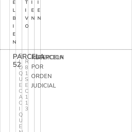
E
T
I
I
L
I
E
E
B
V
N
N
I
O
E
N
PARCELA
B
I
RECEPCION
PARCELA
L
R
52
POR
O
8
Q
1
ORDEN
U
S
E
E
JUDICIAL
C
C
A
1
C
1
I
3
Q
U
E