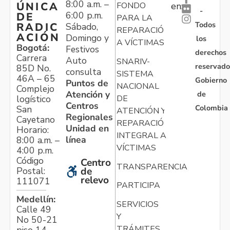
8:00 a.m. –
ÚNICA
FONDO
en:
-
6:00 p.m.
DE
PARA LA
Todos
RADIC
Sábado,
REPARACIÓN
ACIÓN
Domingo y
los
A VÍCTIMAS
Bogotá:
Festivos
derechos
Carrera
Auto
SNARIV-
reservado
85D No.
consulta
SISTEMA
46A – 65
Gobierno
Puntos de
NACIONAL
Complejo
Atención y
de
logístico
DE
Centros
Colombia
San
ATENCIÓN Y
Regionales
Cayetano
REPARACIÓN
Unidad en
Horario:
INTEGRAL A
línea
8:00 a.m. –
VÍCTIMAS
4:00 p.m.
Código
Centro
TRANSPARENCIA
Postal:
de
relevo
111071
PARTICIPA
Medellín:
SERVICIOS
Calle 49
Y
No 50-21
TRÁMITES
piso 14