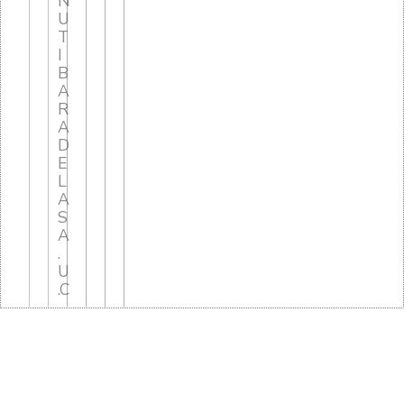
N
U
T
I
B
A
R
A
D
E
L
A
S
A
.
U
.C