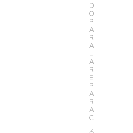
D
O
P
A
R
A
L
A
R
E
P
A
R
A
C
I