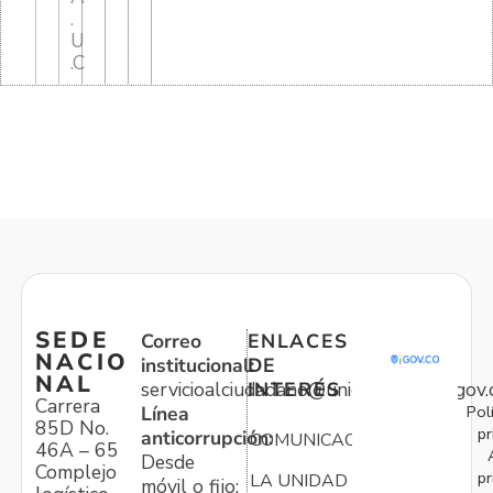
.
U
.C
SEDE
Correo
ENLACES
NACIO
institucional:
DE
NAL
servicioalciudadano@unidadvictimas.gov.
INTERÉS
Carrera
Pol
Línea
85D No.
pr
anticorrupción:
COMUNICACIONES
46A – 65
Desde
Complejo
pr
LA UNIDAD
móvil o fijo: