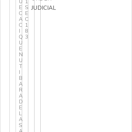
U
1
E
S
JUDICIAL
C
E
A
C
C
1
I
8
Q
3
U
E
N
U
T
I
B
A
R
A
D
E
L
A
S
A