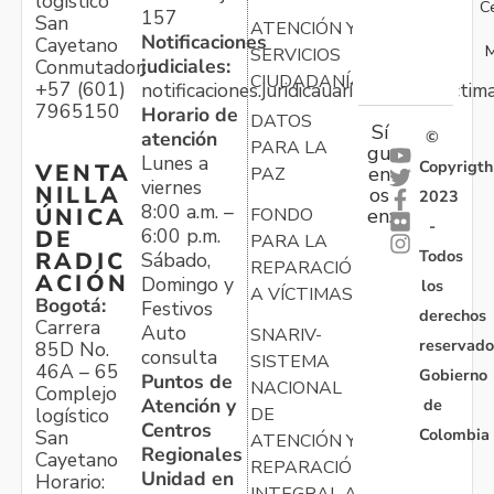
logístico
C
157
San
ATENCIÓN Y
Notificaciones
Cayetano
M
SERVICIOS
judiciales:
Conmutador:
CIUDADANÍA
+57 (601)
notificaciones.juridicauariv@unidadvictim
7965150
Horario de
DATOS
Sí
atención
©
PARA LA
gu
Lunes a
Copyrigth
VENTA
en
PAZ
viernes
NILLA
os
2023
8:00 a.m. –
ÚNICA
FONDO
en:
-
6:00 p.m.
DE
PARA LA
Todos
RADIC
Sábado,
REPARACIÓN
ACIÓN
Domingo y
los
A VÍCTIMAS
Bogotá:
Festivos
derechos
Carrera
Auto
SNARIV-
reservado
85D No.
consulta
SISTEMA
46A – 65
Gobierno
Puntos de
NACIONAL
Complejo
Atención y
de
logístico
DE
Centros
Colombia
San
ATENCIÓN Y
Regionales
Cayetano
REPARACIÓN
Unidad en
Horario:
INTEGRAL A