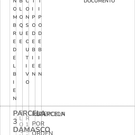
N
B
C
T
T
DOCUMENTO
O
L
O
I
I
M
O
N
P
P
B
Q
S
O
O
R
U
E
D
D
E
E
C
E
E
D
U
B
B
E
T
I
I
L
I
E
E
B
V
N
N
I
O
E
N
PARCELA
B
I
RECEPCION
PARCELA
L
R
3
POR
O
1
DAMASCO
Q
5
ORDEN