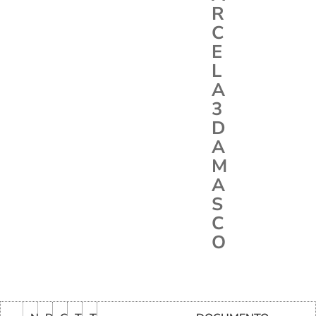
R
C
E
L
A
3
D
A
M
A
S
C
O