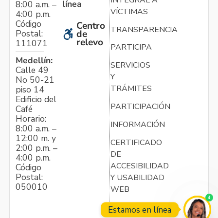
línea
8:00 a.m. –
VÍCTIMAS
4:00 p.m.
Código
Centro
TRANSPARENCIA
Postal:
de
relevo
111071
PARTICIPA
Medellín:
SERVICIOS
Calle 49
Y
No 50-21
TRÁMITES
piso 14
Edificio del
PARTICIPACIÓN
Café
Horario:
INFORMACIÓN
8:00 a.m. –
12:00 m. y
CERTIFICADO
2:00 p.m. –
DE
4:00 p.m.
ACCESIBILIDAD
Código
Postal:
Y USABILIDAD
050010
WEB
4
Estamos en línea