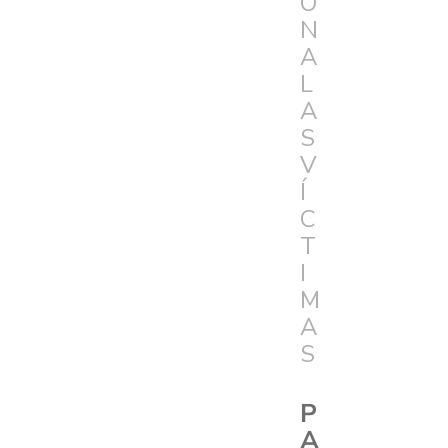
Ó
N
A
L
A
S
V
Í
C
T
I
M
A
S
P
A