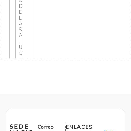
O
D
E
L
A
S
A
.
U
.C
SEDE
Correo
ENLACES