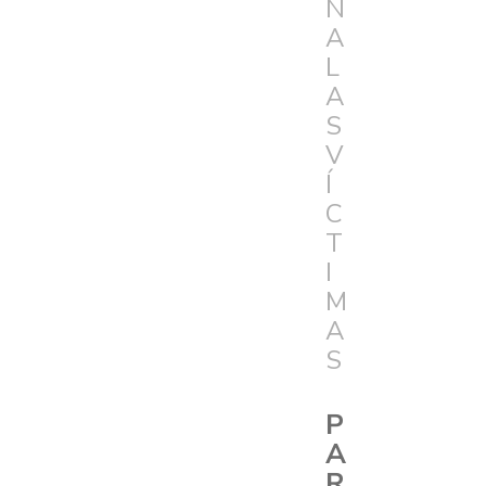
N
A
L
A
S
V
Í
C
T
I
M
A
S
P
A
R