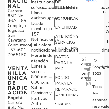
NACIO
institucional:
DE
NAL
servicioalciudadano@unidadvictimas.gov.
INTERÉS
Carrera
Pol
Línea
85D No.
pr
anticorrupción:
COMUNICACIONES
46A – 65
Desde
Complejo
pr
LA UNIDAD
móvil o fijo:
logístico
C
157
San
ATENCIÓN Y
Notificaciones
Cayetano
M
SERVICIOS
judiciales:
Conmutador:
CIUDADANÍA
+57 (601)
notificaciones.juridicauariv@unidadvictim
7965150
Horario de
DATOS
Sí
atención
©
PARA LA
gu
Lunes a
Copyrigth
VENTA
en
PAZ
viernes
NILLA
os
2023
8:00 a.m. –
ÚNICA
FONDO
en:
-
6:00 p.m.
DE
PARA LA
Todos
RADIC
Sábado,
REPARACIÓN
ACIÓN
Domingo y
los
A VÍCTIMAS
Bogotá:
Festivos
derechos
Carrera
Auto
SNARIV-
reservado
85D No.