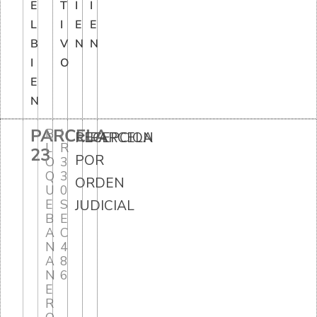
E
T
I
I
L
I
E
E
B
V
N
N
I
O
E
N
PARCELA
B
I
RECEPCION
PARCELA
L
R
23
POR
O
3
Q
3
ORDEN
U
0
E
S
JUDICIAL
B
E
A
C
N
4
A
8
N
6
E
R