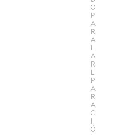
O
P
A
R
A
L
A
R
E
P
A
R
A
C
I
Ó