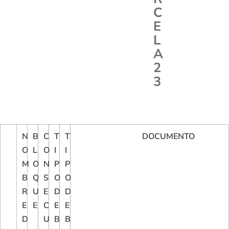
C
E
L
A
2
3
N
B
C
T
T
DOCUMENTO
O
L
O
I
I
M
O
N
P
P
B
Q
S
O
O
R
U
E
D
D
E
E
C
E
E
D
U
B
B