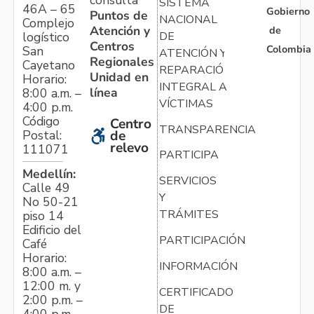
consulta
SISTEMA
46A – 65
Gobierno
Puntos de
NACIONAL
Complejo
Atención y
de
logístico
DE
Centros
Colombia
San
ATENCIÓN Y
Regionales
Cayetano
REPARACIÓN
Unidad en
Horario:
INTEGRAL A
línea
8:00 a.m. –
VÍCTIMAS
4:00 p.m.
Código
Centro
TRANSPARENCIA
Postal:
de
relevo
111071
PARTICIPA
Medellín:
SERVICIOS
Calle 49
Y
No 50-21
TRÁMITES
piso 14
Edificio del
PARTICIPACIÓN
Café
Horario:
INFORMACIÓN
8:00 a.m. –
12:00 m. y
CERTIFICADO
2:00 p.m. –
DE
4:00 p.m.