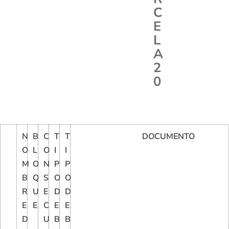
C
E
L
A
2
0
N
B
C
T
T
DOCUMENTO
O
L
O
I
I
M
O
N
P
P
B
Q
S
O
O
R
U
E
D
D
E
E
C
E
E
D
U
B
B