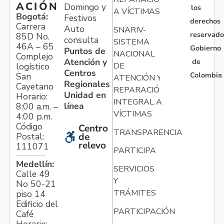
ACIÓN
Domingo y
los
A VÍCTIMAS
Bogotá:
Festivos
derechos
Carrera
Auto
SNARIV-
reservado
85D No.
consulta
SISTEMA
46A – 65
Gobierno
Puntos de
NACIONAL
Complejo
Atención y
de
logístico
DE
Centros
Colombia
San
ATENCIÓN Y
Regionales
Cayetano
REPARACIÓN
Unidad en
Horario:
INTEGRAL A
línea
8:00 a.m. –
VÍCTIMAS
4:00 p.m.
Código
Centro
TRANSPARENCIA
Postal:
de
relevo
111071
PARTICIPA
Medellín:
SERVICIOS
Calle 49
Y
No 50-21
TRÁMITES
piso 14
Edificio del
PARTICIPACIÓN
Café
Horario: