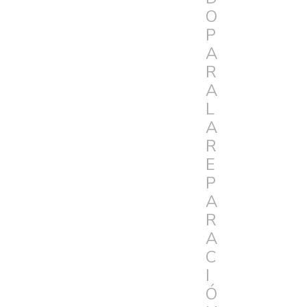
O
P
A
R
A
L
A
R
E
P
A
R
A
C
I
Ó