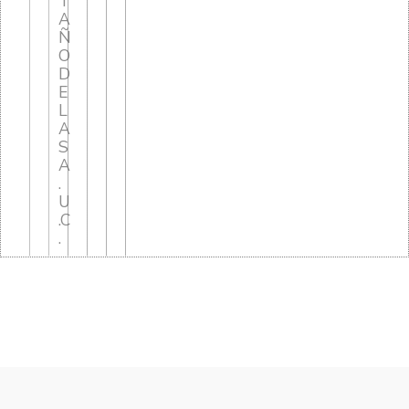
T
A
Ñ
O
D
E
L
A
S
A
.
U
.C
.