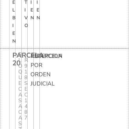
E
T
I
I
L
I
E
E
B
V
N
N
I
O
E
N
PARCELA
B
I
RECEPCION
PARCELA
L
R
20
POR
O
9
Q
1
ORDEN
U
8
E
S
JUDICIAL
C
E
A
C
S
1
A
4
C
8
A
7
S