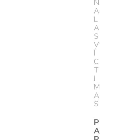
N
A
L
A
S
V
Í
C
T
I
M
A
S
P
A
R