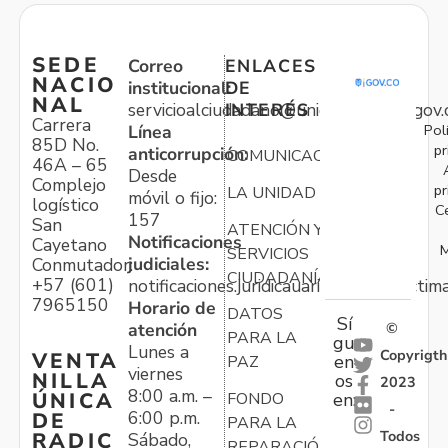
SEDE
Correo
ENLACES
NACIO
institucional:
DE
NAL
servicioalciudadano@unidadvictimas.gov.
INTERÉS
Carrera
Pol
Línea
85D No.
pr
anticorrupción:
COMUNICACIONES
46A – 65
Desde
Complejo
pr
LA UNIDAD
móvil o fijo:
logístico
C
157
San
ATENCIÓN Y
Notificaciones
Cayetano
M
SERVICIOS
judiciales:
Conmutador:
CIUDADANÍA
+57 (601)
notificaciones.juridicauariv@unidadvictim
7965150
Horario de
DATOS
Sí
atención
©
PARA LA
gu
Lunes a
Copyrigth
VENTA
en
PAZ
viernes
NILLA
os
2023
8:00 a.m. –
ÚNICA
FONDO
en:
-
6:00 p.m.
DE
PARA LA
Todos
RADIC
Sábado,
REPARACIÓN