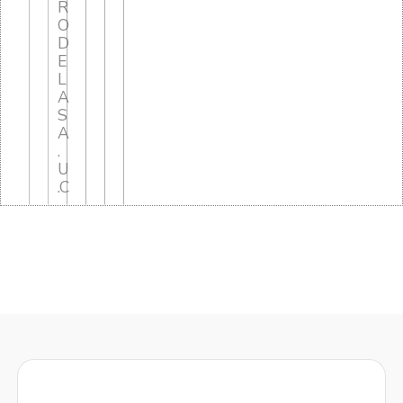
R
O
D
E
L
A
S
A
.
U
.C