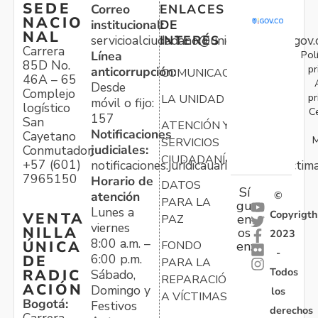
SEDE
Correo
ENLACES
NACIO
institucional:
DE
NAL
servicioalciudadano@unidadvictimas.gov.
INTERÉS
Carrera
Pol
Línea
85D No.
pr
anticorrupción:
COMUNICACIONES
46A – 65
Desde
Complejo
pr
LA UNIDAD
móvil o fijo:
logístico
C
157
San
ATENCIÓN Y
Notificaciones
Cayetano
M
SERVICIOS
judiciales:
Conmutador:
CIUDADANÍA
+57 (601)
notificaciones.juridicauariv@unidadvictim
7965150
Horario de
DATOS
Sí
atención
©
PARA LA
gu
Lunes a
Copyrigth
VENTA
en
PAZ
viernes
NILLA
os
2023
8:00 a.m. –
ÚNICA
FONDO
en:
-
6:00 p.m.
DE
PARA LA
Todos
RADIC
Sábado,
REPARACIÓN
ACIÓN
Domingo y
los
A VÍCTIMAS
Bogotá:
Festivos
derechos
Carrera