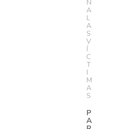
N
A
L
A
S
V
Í
C
T
I
M
A
S
P
A
R