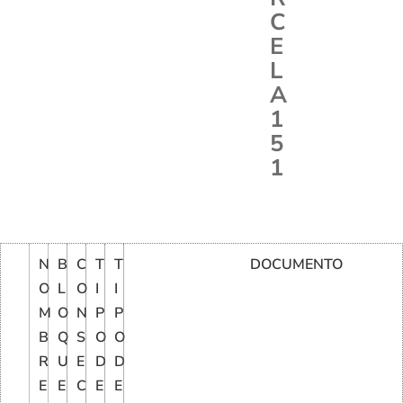
C
E
L
A
1
5
1
N
B
C
T
T
DOCUMENTO
O
L
O
I
I
M
O
N
P
P
B
Q
S
O
O
R
U
E
D
D
E
E
C
E
E