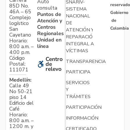
Auto
SNARIV-
reservado
85D No.
consulta
SISTEMA
46A – 65
Gobierno
Puntos de
NACIONAL
Complejo
Atención y
de
logístico
DE
Centros
Colombia
San
ATENCIÓN Y
Regionales
Cayetano
REPARACIÓN
Unidad en
Horario:
INTEGRAL A
línea
8:00 a.m. –
VÍCTIMAS
4:00 p.m.
Código
Centro
TRANSPARENCIA
Postal:
de
relevo
111071
PARTICIPA
Medellín:
SERVICIOS
Calle 49
Y
No 50-21
TRÁMITES
piso 14
Edificio del
PARTICIPACIÓN
Café
Horario:
INFORMACIÓN
8:00 a.m. –
12:00 m. y
CERTIFICADO