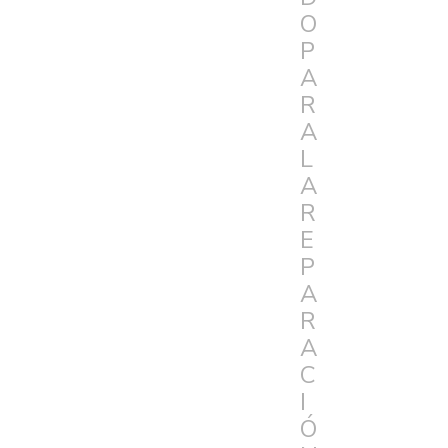
O
P
A
R
A
L
A
R
E
P
A
R
A
C
I
Ó