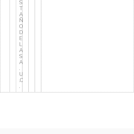
S
T
A
Ñ
O
D
E
L
A
S
A
.
U
.C
.