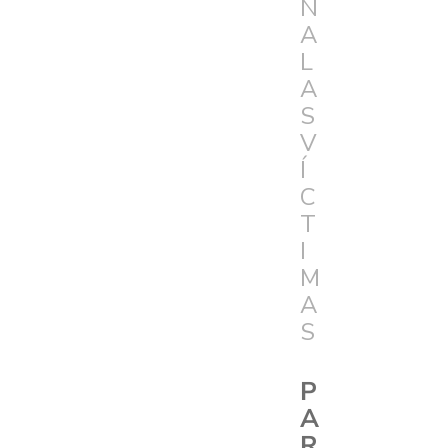
N
A
L
A
S
V
Í
C
T
I
M
A
S
P
A
R