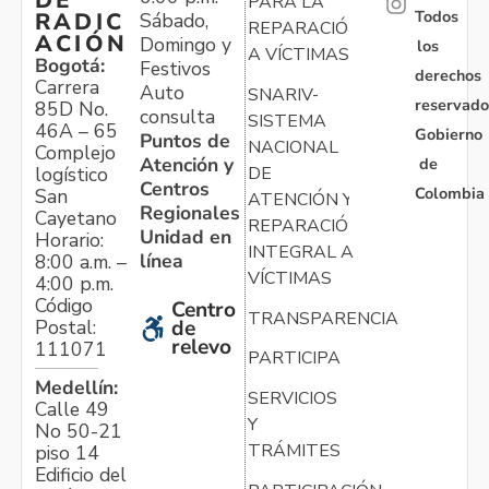
PARA LA
Todos
RADIC
Sábado,
REPARACIÓN
ACIÓN
Domingo y
los
A VÍCTIMAS
Bogotá:
Festivos
derechos
Carrera
Auto
SNARIV-
reservado
85D No.
consulta
SISTEMA
46A – 65
Gobierno
Puntos de
NACIONAL
Complejo
Atención y
de
logístico
DE
Centros
Colombia
San
ATENCIÓN Y
Regionales
Cayetano
REPARACIÓN
Unidad en
Horario:
INTEGRAL A
línea
8:00 a.m. –
VÍCTIMAS
4:00 p.m.
Código
Centro
TRANSPARENCIA
Postal:
de
relevo
111071
PARTICIPA
Medellín:
SERVICIOS
Calle 49
Y
No 50-21
TRÁMITES
piso 14
Edificio del