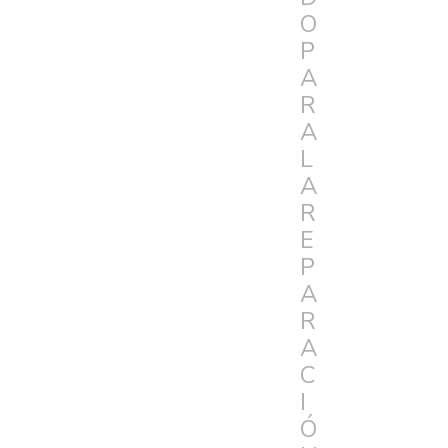
O
P
A
R
A
L
A
R
E
P
A
R
A
C
I
Ó