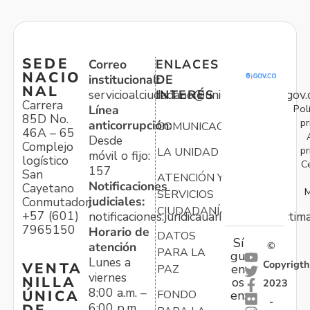
SEDE
Correo
ENLACES
NACIO
institucional:
DE
NAL
servicioalciudadano@unidadvictimas.gov.
INTERÉS
Carrera
Pol
Línea
85D No.
pr
anticorrupción:
COMUNICACIONES
46A – 65
Desde
Complejo
pr
LA UNIDAD
móvil o fijo:
logístico
C
157
San
ATENCIÓN Y
Notificaciones
Cayetano
M
SERVICIOS
judiciales:
Conmutador:
CIUDADANÍA
+57 (601)
notificaciones.juridicauariv@unidadvictim
7965150
Horario de
DATOS
Sí
atención
©
PARA LA
gu
Lunes a
Copyrigth
VENTA
en
PAZ
viernes
NILLA
os
2023
8:00 a.m. –
ÚNICA
FONDO
en:
-
6:00 p.m.
DE