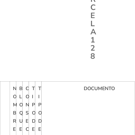
C
E
L
A
1
2
8
N
B
C
T
T
DOCUMENTO
O
L
O
I
I
M
O
N
P
P
B
Q
S
O
O
R
U
E
D
D
E
E
C
E
E