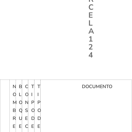
C
E
L
A
1
2
4
N
B
C
T
T
DOCUMENTO
O
L
O
I
I
M
O
N
P
P
B
Q
S
O
O
R
U
E
D
D
E
E
C
E
E