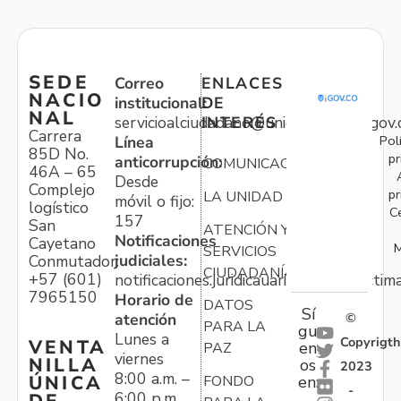
SEDE
Correo
ENLACES
NACIO
institucional:
DE
NAL
servicioalciudadano@unidadvictimas.gov.
INTERÉS
Carrera
Pol
Línea
85D No.
pr
anticorrupción:
COMUNICACIONES
46A – 65
Desde
Complejo
pr
LA UNIDAD
móvil o fijo:
logístico
C
157
San
ATENCIÓN Y
Notificaciones
Cayetano
M
SERVICIOS
judiciales:
Conmutador:
CIUDADANÍA
+57 (601)
notificaciones.juridicauariv@unidadvictim
7965150
Horario de
DATOS
Sí
atención
©
PARA LA
gu
Lunes a
Copyrigth
VENTA
en
PAZ
viernes
NILLA
os
2023
8:00 a.m. –
ÚNICA
FONDO
en:
-
6:00 p.m.
DE