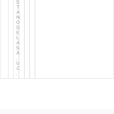
S
T
A
N
O
D
E
L
A
S
A
.
U
.C
.