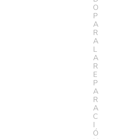
O
P
A
R
A
L
A
R
E
P
A
R
A
C
I
Ó