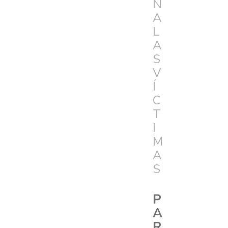
N
A
L
A
S
V
Í
C
T
I
M
A
S
P
A
R