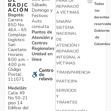
PARA LA
Todos
RADIC
Sábado,
REPARACIÓN
ACIÓN
Domingo y
los
A VÍCTIMAS
Bogotá:
Festivos
derechos
Carrera
Auto
SNARIV-
reservado
85D No.
consulta
SISTEMA
46A – 65
Gobierno
Puntos de
NACIONAL
Complejo
Atención y
de
logístico
DE
Centros
Colombia
San
ATENCIÓN Y
Regionales
Cayetano
REPARACIÓN
Unidad en
Horario:
INTEGRAL A
línea
8:00 a.m. –
VÍCTIMAS
4:00 p.m.
Código
Centro
TRANSPARENCIA
Postal:
de
relevo
111071
PARTICIPA
Medellín:
SERVICIOS
Calle 49
Y
No 50-21
TRÁMITES
piso 14
Edificio del