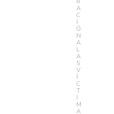
R
A
C
I
Ó
N
A
L
A
S
V
Í
C
T
I
M
A