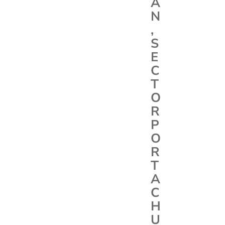
A
N
,
S
E
C
T
O
R
P
O
R
T
A
C
H
U