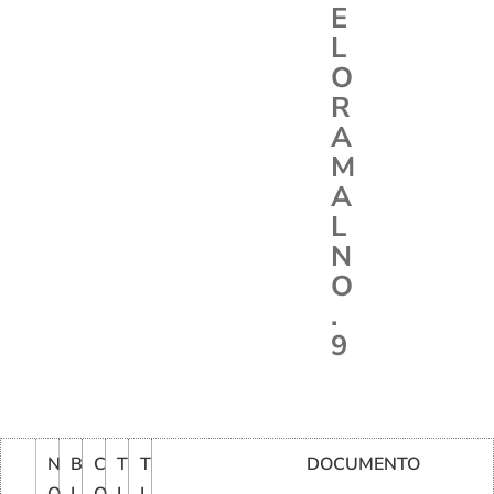
E
L
O
R
A
M
A
L
N
O
.
9
N
B
C
T
T
DOCUMENTO