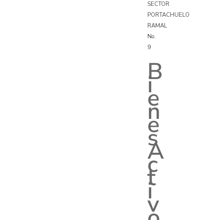
SECTOR
PORTACHUELO
RAMAL
No.
9
B
i
e
n
e
s
A
c
t
i
v
o