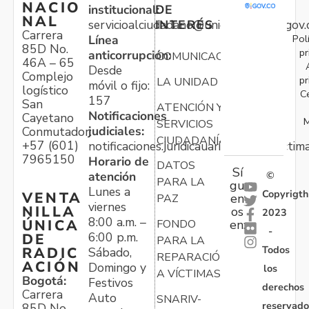
NACIO
institucional:
DE
NAL
servicioalciudadano@unidadvictimas.gov.
INTERÉS
Carrera
Pol
Línea
85D No.
pr
anticorrupción:
COMUNICACIONES
46A – 65
Desde
Complejo
pr
LA UNIDAD
móvil o fijo:
logístico
C
157
San
ATENCIÓN Y
Notificaciones
Cayetano
M
SERVICIOS
judiciales:
Conmutador:
CIUDADANÍA
+57 (601)
notificaciones.juridicauariv@unidadvictim
7965150
Horario de
DATOS
Sí
atención
©
PARA LA
gu
Lunes a
Copyrigth
VENTA
en
PAZ
viernes
NILLA
os
2023
8:00 a.m. –
ÚNICA
FONDO
en:
-
6:00 p.m.
DE
PARA LA
Todos
RADIC
Sábado,
REPARACIÓN
ACIÓN
Domingo y
los
A VÍCTIMAS
Bogotá:
Festivos
derechos
Carrera
Auto
SNARIV-
reservado
85D No.