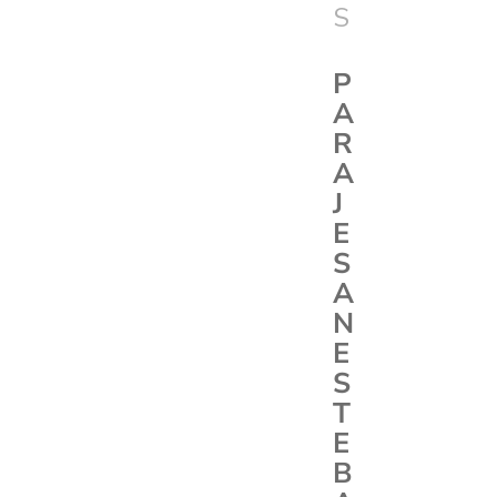
S
P
A
R
A
J
E
S
A
N
E
S
T
E
B