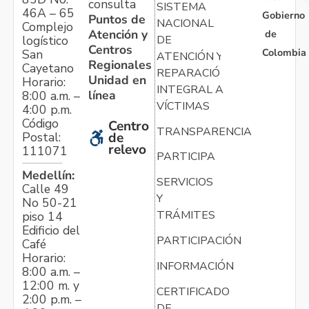
consulta
SISTEMA
46A – 65
Gobierno
Puntos de
NACIONAL
Complejo
Atención y
de
logístico
DE
Centros
Colombia
San
ATENCIÓN Y
Regionales
Cayetano
REPARACIÓN
Unidad en
Horario:
INTEGRAL A
línea
8:00 a.m. –
VÍCTIMAS
4:00 p.m.
Código
Centro
TRANSPARENCIA
Postal:
de
relevo
111071
PARTICIPA
Medellín:
SERVICIOS
Calle 49
Y
No 50-21
TRÁMITES
piso 14
Edificio del
PARTICIPACIÓN
Café
Horario:
INFORMACIÓN
8:00 a.m. –
12:00 m. y
CERTIFICADO
2:00 p.m. –
DE