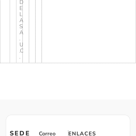
D
E
L
A
S
A
.
U
.C
.
SEDE
Correo
ENLACES