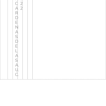
C
2
A
2
R
D
E
N
A
S
D
E
L
A
S
A.
U.
C.