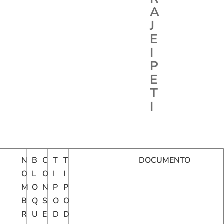
A
J
E
I
P
E
T
I
N
B
C
T
T
DOCUMENTO
O
L
O
I
I
M
O
N
P
P
B
Q
S
O
O
R
U
E
D
D