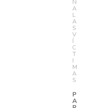
N
A
L
A
S
V
Í
C
T
I
M
A
S
P
A
R