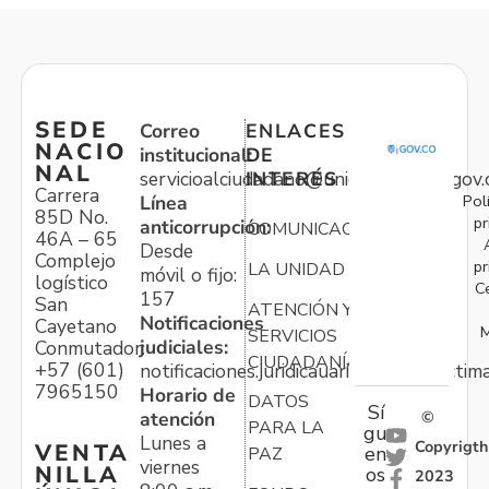
SEDE
Correo
ENLACES
NACIO
institucional:
DE
NAL
servicioalciudadano@unidadvictimas.gov.
INTERÉS
Carrera
Pol
Línea
85D No.
pr
anticorrupción:
COMUNICACIONES
46A – 65
Desde
Complejo
pr
LA UNIDAD
móvil o fijo:
logístico
C
157
San
ATENCIÓN Y
Notificaciones
Cayetano
M
SERVICIOS
judiciales:
Conmutador:
CIUDADANÍA
+57 (601)
notificaciones.juridicauariv@unidadvictim
7965150
Horario de
DATOS
Sí
atención
©
PARA LA
gu
Lunes a
Copyrigth
VENTA
en
PAZ
viernes
NILLA
os
2023