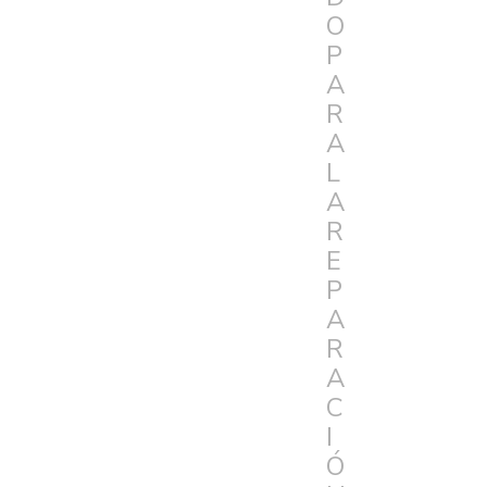
O
P
A
R
A
L
A
R
E
P
A
R
A
C
I
Ó