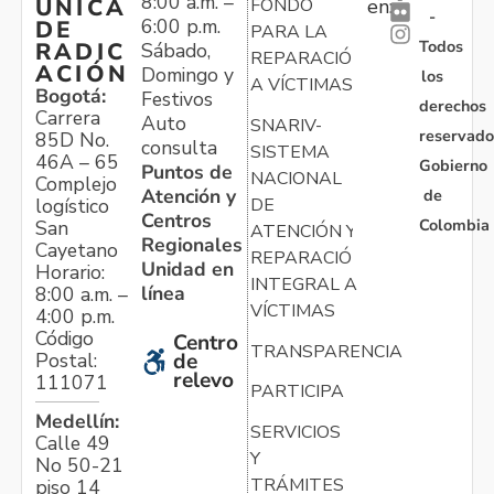
8:00 a.m. –
ÚNICA
FONDO
en:
-
6:00 p.m.
DE
PARA LA
Todos
RADIC
Sábado,
REPARACIÓN
ACIÓN
Domingo y
los
A VÍCTIMAS
Bogotá:
Festivos
derechos
Carrera
Auto
SNARIV-
reservado
85D No.
consulta
SISTEMA
46A – 65
Gobierno
Puntos de
NACIONAL
Complejo
Atención y
de
logístico
DE
Centros
Colombia
San
ATENCIÓN Y
Regionales
Cayetano
REPARACIÓN
Unidad en
Horario:
INTEGRAL A
línea
8:00 a.m. –
VÍCTIMAS
4:00 p.m.
Código
Centro
TRANSPARENCIA
Postal:
de
relevo
111071
PARTICIPA
Medellín:
SERVICIOS
Calle 49
Y
No 50-21
TRÁMITES
piso 14