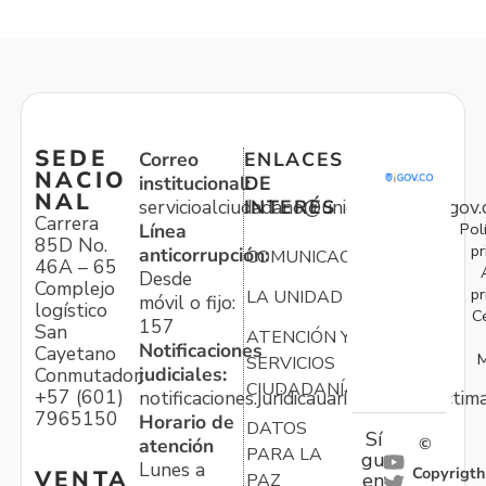
SEDE
Correo
ENLACES
NACIO
institucional:
DE
NAL
servicioalciudadano@unidadvictimas.gov.
INTERÉS
Carrera
Pol
Línea
85D No.
pr
anticorrupción:
COMUNICACIONES
46A – 65
Desde
Complejo
pr
LA UNIDAD
móvil o fijo:
logístico
C
157
San
ATENCIÓN Y
Notificaciones
Cayetano
M
SERVICIOS
judiciales:
Conmutador:
CIUDADANÍA
+57 (601)
notificaciones.juridicauariv@unidadvictim
7965150
Horario de
DATOS
Sí
atención
©
PARA LA
gu
Lunes a
Copyrigth
VENTA
en
PAZ