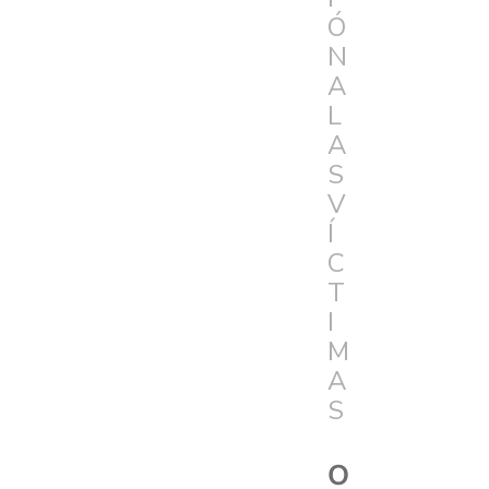
Ó
N
A
L
A
S
V
Í
C
T
I
M
A
S
O