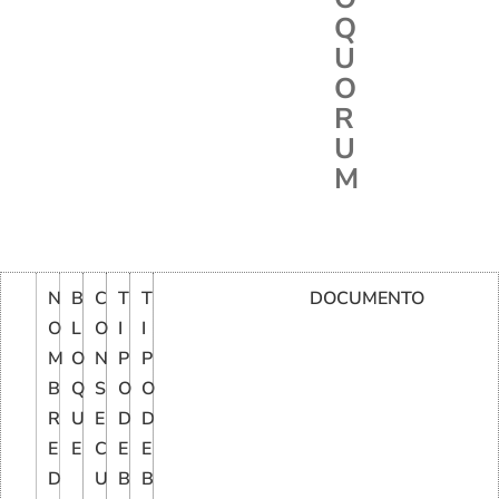
Q
U
O
R
U
M
N
B
C
T
T
DOCUMENTO
O
L
O
I
I
M
O
N
P
P
B
Q
S
O
O
R
U
E
D
D
E
E
C
E
E
D
U
B
B