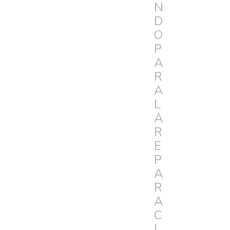
N
D
O
P
A
R
A
L
A
R
E
P
A
R
A
C
I