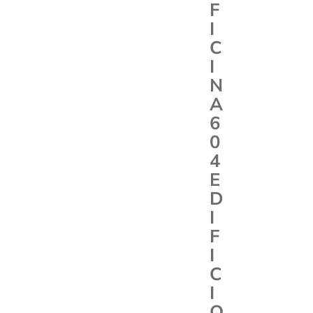
F
I
C
I
N
A
6
0
4
E
D
I
F
I
C
I
O