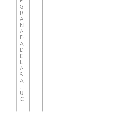
E
G
R
A
N
A
D
A
D
E
L
A
S
A
.
U
.C
.